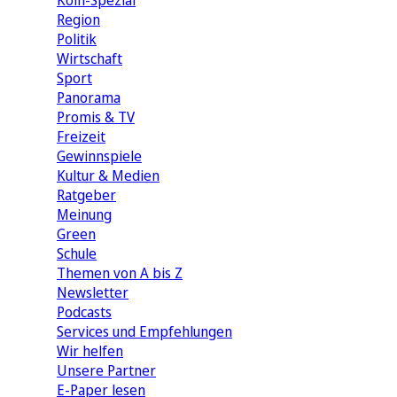
Köln-Spezial
Region
Politik
Wirtschaft
Sport
Panorama
Promis & TV
Freizeit
Gewinnspiele
Kultur & Medien
Ratgeber
Meinung
Green
Schule
Themen von A bis Z
Newsletter
Podcasts
Services und Empfehlungen
Wir helfen
Unsere Partner
E-Paper lesen