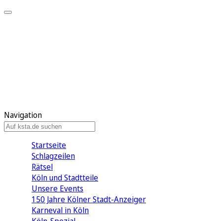
Mein KStA
Meine Artikel
Meine Region
Meine Newsletter
Mein KStA PLUS
Mein E-Paper
Navigation
Startseite
Schlagzeilen
Rätsel
Köln und Stadtteile
Unsere Events
150 Jahre Kölner Stadt-Anzeiger
Karneval in Köln