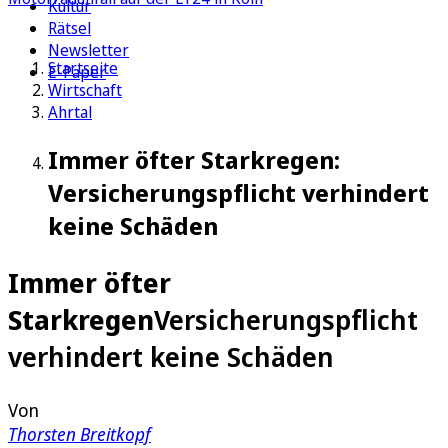
Kultur
Rätsel
Newsletter
Startseite
E-Paper
Wirtschaft
Ahrtal
Immer öfter Starkregen:
Versicherungspflicht verhindert
keine Schäden
Immer öfter
Starkregen
Versicherungspflicht
verhindert keine Schäden
Von
Thorsten Breitkopf