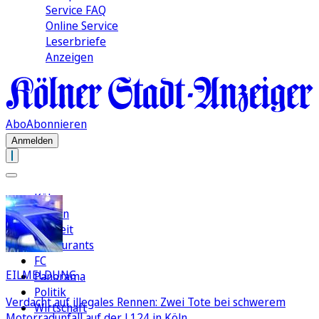
Service FAQ
Online Service
Leserbriefe
Anzeigen
Abo
Abonnieren
Anmelden
Köln
Region
Freizeit
Restaurants
FC
EILMELDUNG
Panorama
Politik
Verdacht auf illegales Rennen: Zwei Tote bei schwerem
Wirtschaft
Motorradunfall auf der L124 in Köln