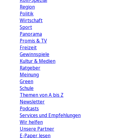
Köln-Spezial
Region
Politik
Wirtschaft
Sport
Panorama
Promis & TV
Freizeit
Gewinnspiele
Kultur & Medien
Ratgeber
Meinung
Green
Schule
Themen von A bis Z
Newsletter
Podcasts
Services und Empfehlungen
Wir helfen
Unsere Partner
E-Paper lesen