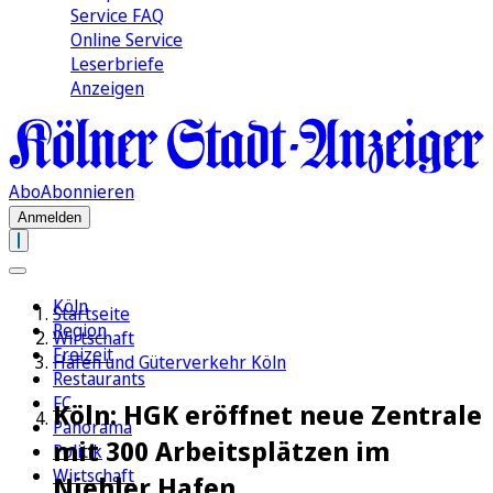
Service FAQ
Online Service
Leserbriefe
Anzeigen
Abo
Abonnieren
Anmelden
Köln
Startseite
Region
Wirtschaft
Freizeit
Häfen und Güterverkehr Köln
Restaurants
FC
Köln: HGK eröffnet neue Zentrale
Panorama
mit 300 Arbeitsplätzen im
Politik
Wirtschaft
Niehler Hafen