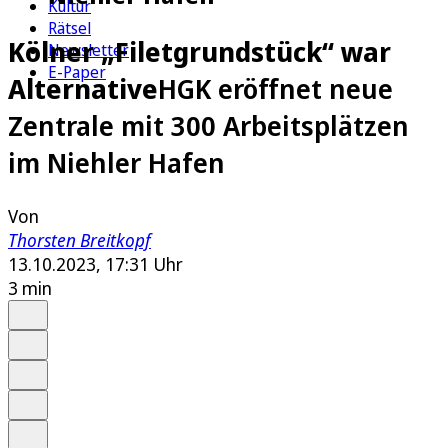
Kultur
Rätsel
Kölner „Filetgrundstück“ war
Newsletter
E-Paper
Alternative
HGK eröffnet neue
Zentrale mit 300 Arbeitsplätzen
im Niehler Hafen
Von
Thorsten Breitkopf
13.10.2023, 17:31 Uhr
3 min
Auf Google bevorzugen
Anhören
Schrift
Merken
Drucken