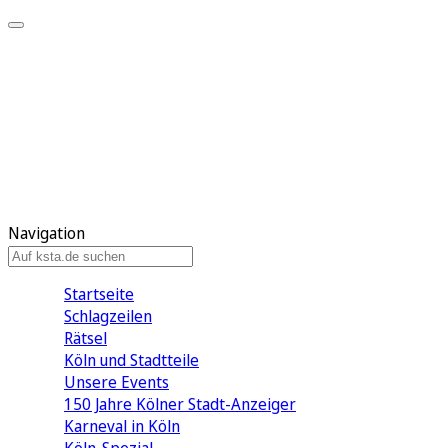
Mein KStA
Meine Artikel
Meine Region
Meine Newsletter
Mein KStA PLUS
Mein E-Paper
Navigation
Startseite
Schlagzeilen
Rätsel
Köln und Stadtteile
Unsere Events
150 Jahre Kölner Stadt-Anzeiger
Karneval in Köln