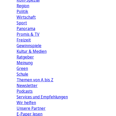
Köln-Spezial
Region
Politik
Wirtschaft
Sport
Panorama
Promis & TV
Freizeit
Gewinnspiele
Kultur & Medien
Ratgeber
Meinung
Green
Schule
Themen von A bis Z
Newsletter
Podcasts
Services und Empfehlungen
Wir helfen
Unsere Partner
E-Paper lesen