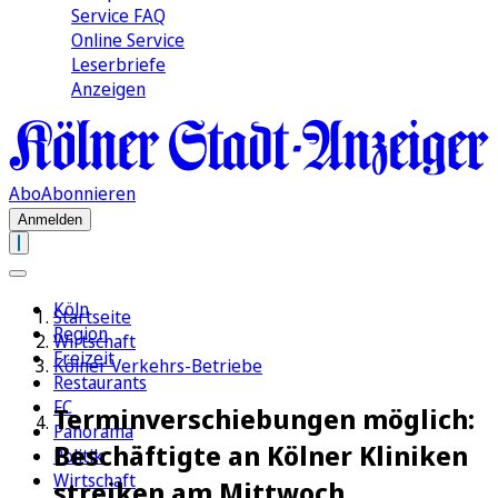
Service FAQ
Online Service
Leserbriefe
Anzeigen
Abo
Abonnieren
Anmelden
Köln
Startseite
Region
Wirtschaft
Freizeit
Kölner Verkehrs-Betriebe
Restaurants
FC
Terminverschiebungen möglich:
Panorama
Beschäftigte an Kölner Kliniken
Politik
Wirtschaft
streiken am Mittwoch