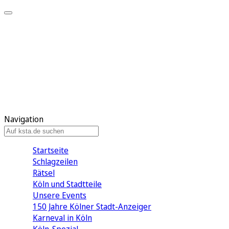
Mein KStA
Meine Artikel
Meine Region
Meine Newsletter
Mein KStA PLUS
Mein E-Paper
Navigation
Startseite
Schlagzeilen
Rätsel
Köln und Stadtteile
Unsere Events
150 Jahre Kölner Stadt-Anzeiger
Karneval in Köln