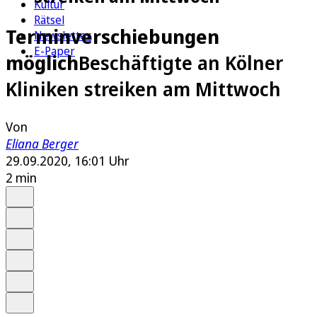
Kultur
Rätsel
Terminverschiebungen
Newsletter
E-Paper
möglich
Beschäftigte an Kölner
Kliniken streiken am Mittwoch
Von
Eliana Berger
29.09.2020, 16:01 Uhr
2 min
Auf Google bevorzugen
Anhören
Schrift
Merken
Drucken
Teilen