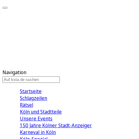
Mein KStA
Meine Artikel
Meine Region
Meine Newsletter
Mein KStA PLUS
Mein E-Paper
Navigation
Startseite
Schlagzeilen
Rätsel
Köln und Stadtteile
Unsere Events
150 Jahre Kölner Stadt-Anzeiger
Karneval in Köln