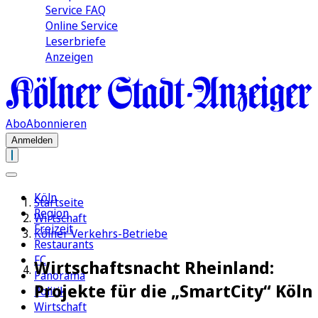
Service FAQ
Online Service
Leserbriefe
Anzeigen
Abo
Abonnieren
Anmelden
Köln
Startseite
Region
Wirtschaft
Freizeit
Kölner Verkehrs-Betriebe
Restaurants
FC
Wirtschaftsnacht Rheinland:
Panorama
Projekte für die „SmartCity“ Köln
Politik
Wirtschaft