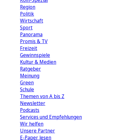
Köln-Spezial
Region
Politik
Wirtschaft
Sport
Panorama
Promis & TV
Freizeit
Gewinnspiele
Kultur & Medien
Ratgeber
Meinung
Green
Schule
Themen von A bis Z
Newsletter
Podcasts
Services und Empfehlungen
Wir helfen
Unsere Partner
E-Paper lesen