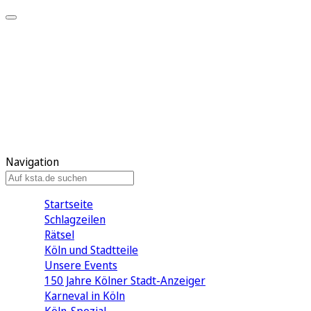
Mein KStA
Meine Artikel
Meine Region
Meine Newsletter
Mein KStA PLUS
Mein E-Paper
Navigation
Startseite
Schlagzeilen
Rätsel
Köln und Stadtteile
Unsere Events
150 Jahre Kölner Stadt-Anzeiger
Karneval in Köln