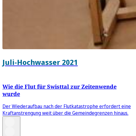
Juli-Hochwasser 2021
Wie die Flut für Swisttal zur Zeitenwende
wurde
Der Wiederaufbau nach der Flutkatastrophe erfordert eine
Kraftanstrengung weit über die Gemeindegrenzen hinaus.