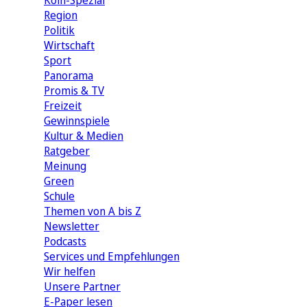
Köln-Spezial
Region
Politik
Wirtschaft
Sport
Panorama
Promis & TV
Freizeit
Gewinnspiele
Kultur & Medien
Ratgeber
Meinung
Green
Schule
Themen von A bis Z
Newsletter
Podcasts
Services und Empfehlungen
Wir helfen
Unsere Partner
E-Paper lesen