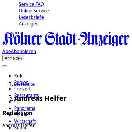
Service FAQ
Online Service
Leserbriefe
Anzeigen
Abo
Abonnieren
Anmelden
Köln
Region
Startseite
Freizeit
Restaurants
Andreas Helfer
FC
Panorama
Redaktion
Politik
Wirtschaft
Andreas Helfer
Kultur