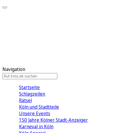
Mein KStA
Meine Artikel
Meine Region
Meine Newsletter
Mein KStA PLUS
Mein E-Paper
Navigation
Startseite
Schlagzeilen
Rätsel
Köln und Stadtteile
Unsere Events
150 Jahre Kölner Stadt-Anzeiger
Karneval in Köln