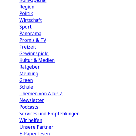
Köln-Spezial
Region
Politik
Wirtschaft
Sport
Panorama
Promis & TV
Freizeit
Gewinnspiele
Kultur & Medien
Ratgeber
Meinung
Green
Schule
Themen von A bis Z
Newsletter
Podcasts
Services und Empfehlungen
Wir helfen
Unsere Partner
E-Paper lesen