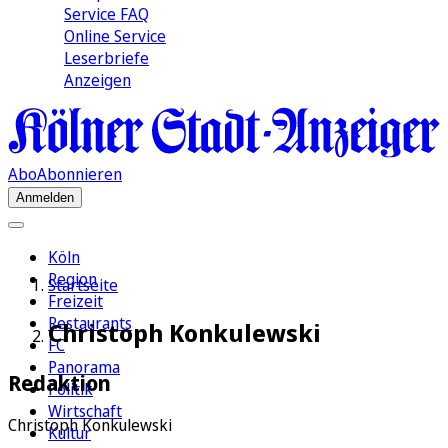
Service FAQ
Online Service
Leserbriefe
Anzeigen
Abo
Abonnieren
Anmelden
Köln
Region
Startseite
Freizeit
Restaurants
Christoph Konkulewski
FC
Panorama
Redaktion
Politik
Wirtschaft
Christoph Konkulewski
Kultur