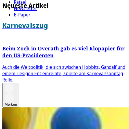
Rätsel
Neueste Artikel
Newsletter
E-Paper
Karnevalszug
Beim Zoch in Overath gab es viel Klopapier für
den US-Präsidenten
Auch die Weltpolitik, die sich zwischen Hobbits, Gandalf und
einem riesigen Ent einreihte, spielte am Karnevalssonntag
Rolle.
Merken