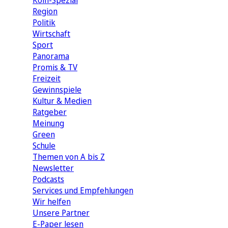
Köln-Spezial
Region
Politik
Wirtschaft
Sport
Panorama
Promis & TV
Freizeit
Gewinnspiele
Kultur & Medien
Ratgeber
Meinung
Green
Schule
Themen von A bis Z
Newsletter
Podcasts
Services und Empfehlungen
Wir helfen
Unsere Partner
E-Paper lesen