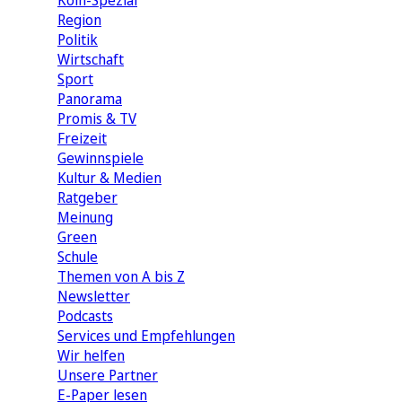
Köln-Spezial
Region
Politik
Wirtschaft
Sport
Panorama
Promis & TV
Freizeit
Gewinnspiele
Kultur & Medien
Ratgeber
Meinung
Green
Schule
Themen von A bis Z
Newsletter
Podcasts
Services und Empfehlungen
Wir helfen
Unsere Partner
E-Paper lesen