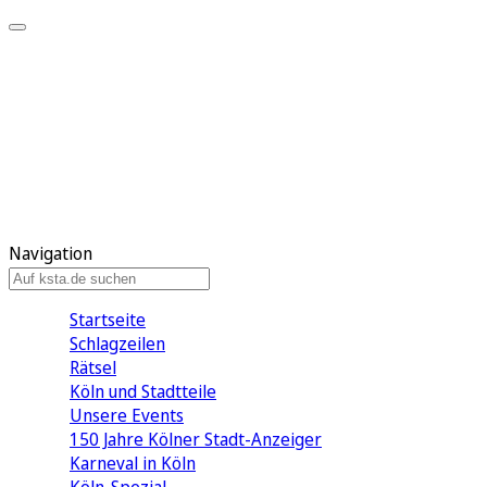
Mein KStA
Meine Artikel
Meine Region
Meine Newsletter
Mein KStA PLUS
Mein E-Paper
Navigation
Startseite
Schlagzeilen
Rätsel
Köln und Stadtteile
Unsere Events
150 Jahre Kölner Stadt-Anzeiger
Karneval in Köln