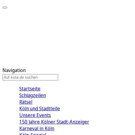
Mein KStA
Meine Artikel
Meine Region
Meine Newsletter
Mein KStA PLUS
Mein E-Paper
Navigation
Startseite
Schlagzeilen
Rätsel
Köln und Stadtteile
Unsere Events
150 Jahre Kölner Stadt-Anzeiger
Karneval in Köln