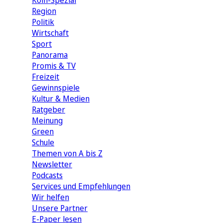
Köln-Spezial
Region
Politik
Wirtschaft
Sport
Panorama
Promis & TV
Freizeit
Gewinnspiele
Kultur & Medien
Ratgeber
Meinung
Green
Schule
Themen von A bis Z
Newsletter
Podcasts
Services und Empfehlungen
Wir helfen
Unsere Partner
E-Paper lesen