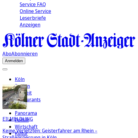
Service FAQ
Online Service
Leserbriefe
Anzeigen
Abo
Abonnieren
Anmelden
Köln
Region
Freizeit
Restaurants
FC
Panorama
EILMELDUNG
Politik
Wirtschaft
Keine Verletzten: Geisterfahrer am Rhein –
Kultur
Straßensperrung in Köln