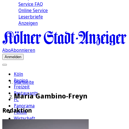
Service FAQ
Online Service
Leserbriefe
Anzeigen
Abo
Abonnieren
Anmelden
Köln
Region
Startseite
Freizeit
Restaurants
Maria Gambino-Freyn
FC
Panorama
Redaktion
Politik
Wirtschaft
Kultur