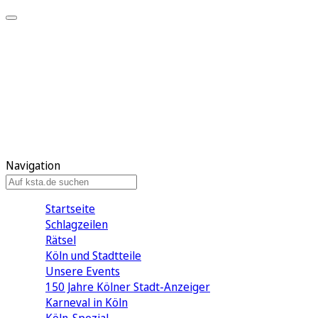
Mein KStA
Meine Artikel
Meine Region
Meine Newsletter
Mein KStA PLUS
Mein E-Paper
Navigation
Startseite
Schlagzeilen
Rätsel
Köln und Stadtteile
Unsere Events
150 Jahre Kölner Stadt-Anzeiger
Karneval in Köln