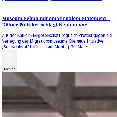
Museum Selma mit emotionalem Statement –
Kölner Politiker schlägt Neubau vor
Aus der Kalker Zivilgesellschaft regt sich Protest gegen die
Verlegung des Migrationsmuseums. Die neue Initiative
„Selma bleibt“ trifft sich am Montag, 30. März.
Merken