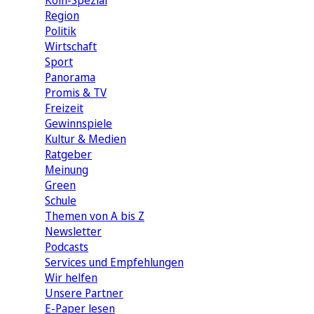
Köln-Spezial
Region
Politik
Wirtschaft
Sport
Panorama
Promis & TV
Freizeit
Gewinnspiele
Kultur & Medien
Ratgeber
Meinung
Green
Schule
Themen von A bis Z
Newsletter
Podcasts
Services und Empfehlungen
Wir helfen
Unsere Partner
E-Paper lesen