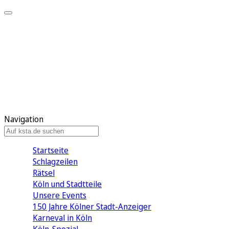
Mein KStA
Meine Artikel
Meine Region
Meine Newsletter
Mein KStA PLUS
Mein E-Paper
Navigation
Startseite
Schlagzeilen
Rätsel
Köln und Stadtteile
Unsere Events
150 Jahre Kölner Stadt-Anzeiger
Karneval in Köln