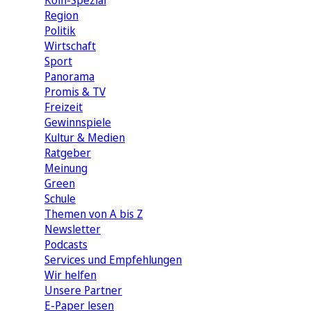
Köln-Spezial
Region
Politik
Wirtschaft
Sport
Panorama
Promis & TV
Freizeit
Gewinnspiele
Kultur & Medien
Ratgeber
Meinung
Green
Schule
Themen von A bis Z
Newsletter
Podcasts
Services und Empfehlungen
Wir helfen
Unsere Partner
E-Paper lesen