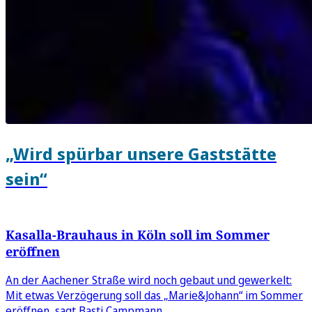
„Wird spürbar unsere Gaststätte
sein“
Kasalla-Brauhaus in Köln soll im Sommer
eröffnen
An der Aachener Straße wird noch gebaut und gewerkelt:
Mit etwas Verzögerung soll das „Marie&Johann“ im Sommer
eröffnen, sagt Basti Campmann.