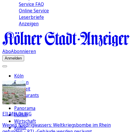
Service FAQ
Online Service
Leserbriefe
Anzeigen
Abo
Abonnieren
Anmelden
Köln
Region
Freizeit
Restaurants
FC
Panorama
EILMELDUNG
Politik
Wirtschaft
Wegen Niedrigwassers: Weltkriegsbombe im Rhein
Kultur
gefunden – RTL-Gebäude werden geräumt