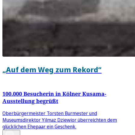
„Auf dem Weg zum Rekord“
100.000 Besucherin in Kölner Kusama-
Ausstellung begrüßt
Oberbürgermeister Torsten Burmester und
Museumsdirektor Yilmaz Dziewior überreichten dem
glücklichen Ehepaar ein Geschenk.