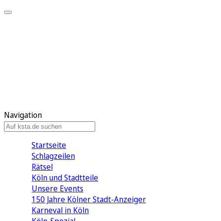
Mein KStA
Meine Artikel
Meine Region
Meine Newsletter
Mein KStA PLUS
Mein E-Paper
Navigation
Startseite
Schlagzeilen
Rätsel
Köln und Stadtteile
Unsere Events
150 Jahre Kölner Stadt-Anzeiger
Karneval in Köln