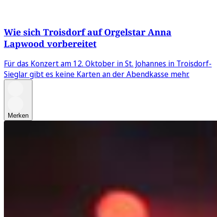
Wie sich Troisdorf auf Orgelstar Anna
Lapwood vorbereitet
Für das Konzert am 12. Oktober in St. Johannes in Troisdorf-
Sieglar gibt es keine Karten an der Abendkasse mehr.
Merken