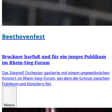
Beethovenfest
Bruckner barfuß und für ein junges Publikum
im Rhein-Sieg-Forum
Das Stegreif Orchester gastierte mit einem ungewöhnlichen
Konzert im Rhein-Sieg-Forum, bei dem die Grenze zwischen
Publikum und Künstlern fiel.
Merken