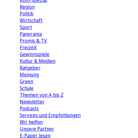
Köln-Spezial
Region
Politik
Wirtschaft
Sport
Panorama
Promis & TV
Freizeit
Gewinnspiele
Kultur & Medien
Ratgeber
Meinung
Green
Schule
Themen von A bis Z
Newsletter
Podcasts
Services und Empfehlungen
Wir helfen
Unsere Partner
E-Paper lesen