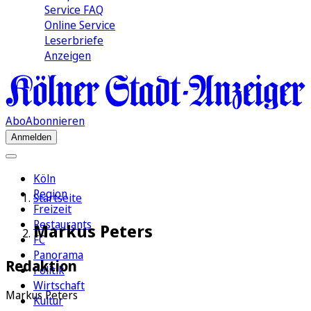
Service FAQ
Online Service
Leserbriefe
Anzeigen
Abo
Abonnieren
Anmelden
Köln
Region
Startseite
Freizeit
Restaurants
Markus Peters
FC
Panorama
Redaktion
Politik
Wirtschaft
Markus Peters
Kultur