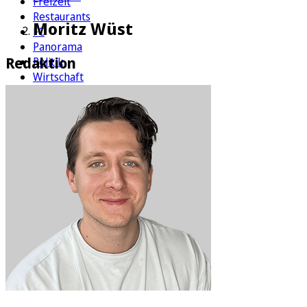
Freizeit
Restaurants
Moritz Wüst
FC
Panorama
Redaktion
Politik
Wirtschaft
Kultur
Rätsel
Newsletter
E-Paper