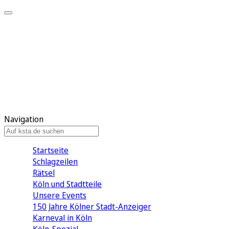
Mein KStA
Meine Artikel
Meine Region
Meine Newsletter
Mein KStA PLUS
Mein E-Paper
Navigation
Startseite
Schlagzeilen
Rätsel
Köln und Stadtteile
Unsere Events
150 Jahre Kölner Stadt-Anzeiger
Karneval in Köln