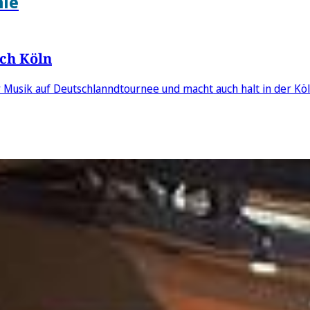
nie
ach Köln
 Musik auf Deutschlanndtournee und macht auch halt in der Köln