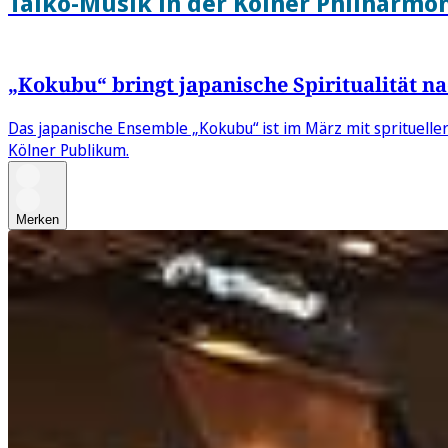
Taiko-Musik in der Kölner Philharmo
„Kokubu“ bringt japanische Spiritualität n
Das japanische Ensemble „Kokubu“ ist im März mit spritueller
Kölner Publikum.
Merken