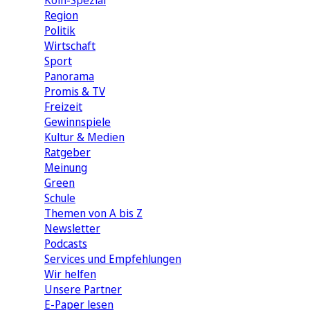
Köln-Spezial
Region
Politik
Wirtschaft
Sport
Panorama
Promis & TV
Freizeit
Gewinnspiele
Kultur & Medien
Ratgeber
Meinung
Green
Schule
Themen von A bis Z
Newsletter
Podcasts
Services und Empfehlungen
Wir helfen
Unsere Partner
E-Paper lesen