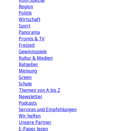
Köln-Spezial
Region
Politik
Wirtschaft
Sport
Panorama
Promis & TV
Freizeit
Gewinnspiele
Kultur & Medien
Ratgeber
Meinung
Green
Schule
Themen von A bis Z
Newsletter
Podcasts
Services und Empfehlungen
Wir helfen
Unsere Partner
E-Paper lesen