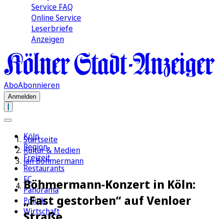
Service FAQ
Online Service
Leserbriefe
Anzeigen
Abo
Abonnieren
Anmelden
Köln
Startseite
Region
Kultur & Medien
Freizeit
Jan Böhmermann
Restaurants
FC
Böhmermann-Konzert in Köln:
Panorama
„Fast gestorben“ auf Venloer
Politik
Wirtschaft
Straße