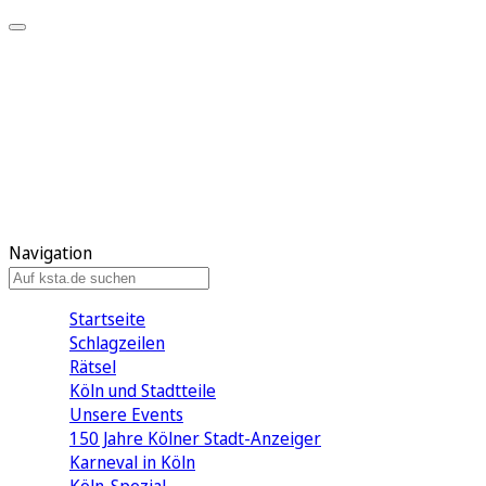
Mein KStA
Meine Artikel
Meine Region
Meine Newsletter
Mein KStA PLUS
Mein E-Paper
Navigation
Startseite
Schlagzeilen
Rätsel
Köln und Stadtteile
Unsere Events
150 Jahre Kölner Stadt-Anzeiger
Karneval in Köln