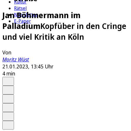
Kultur
Rätsel
Jan Böhmermann im
Newsletter
E-Paper
Palladium
Kopfüber in den Cringe
und viel Kritik an Köln
Von
Moritz Wüst
21.01.2023, 13:45 Uhr
4 min
Auf Google bevorzugen
Anhören
Schrift
Merken
Drucken
Teilen