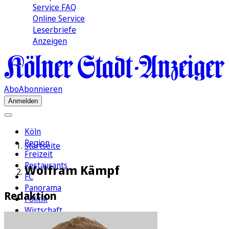
Service FAQ
Online Service
Leserbriefe
Anzeigen
Abo
Abonnieren
Anmelden
Köln
Region
Startseite
Freizeit
Restaurants
Wolfram Kämpf
FC
Panorama
Redaktion
Politik
Wirtschaft
Kultur