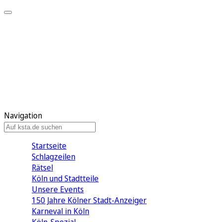
Mein KStA
Meine Artikel
Meine Region
Meine Newsletter
Mein KStA PLUS
Mein E-Paper
Navigation
Startseite
Schlagzeilen
Rätsel
Köln und Stadtteile
Unsere Events
150 Jahre Kölner Stadt-Anzeiger
Karneval in Köln