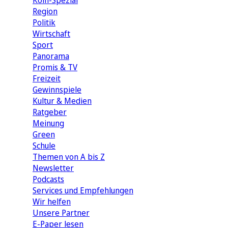
Köln-Spezial
Region
Politik
Wirtschaft
Sport
Panorama
Promis & TV
Freizeit
Gewinnspiele
Kultur & Medien
Ratgeber
Meinung
Green
Schule
Themen von A bis Z
Newsletter
Podcasts
Services und Empfehlungen
Wir helfen
Unsere Partner
E-Paper lesen