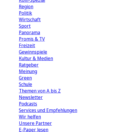
Köln-Spezial
Region
Politik
Wirtschaft
Sport
Panorama
Promis & TV
Freizeit
Gewinnspiele
Kultur & Medien
Ratgeber
Meinung
Green
Schule
Themen von A bis Z
Newsletter
Podcasts
Services und Empfehlungen
Wir helfen
Unsere Partner
E-Paper lesen