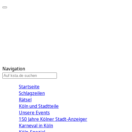
Mein KStA
Meine Artikel
Meine Region
Meine Newsletter
Mein KStA PLUS
Mein E-Paper
Navigation
Startseite
Schlagzeilen
Rätsel
Köln und Stadtteile
Unsere Events
150 Jahre Kölner Stadt-Anzeiger
Karneval in Köln