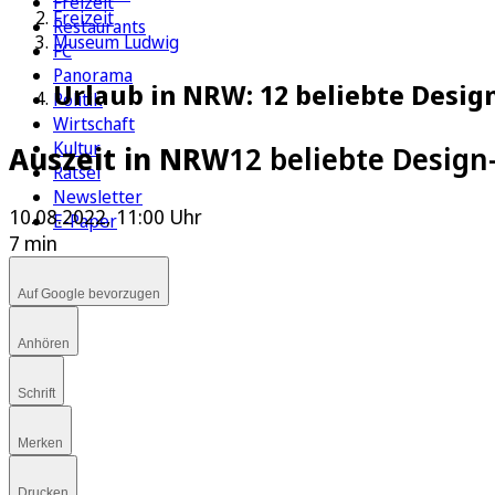
Freizeit
Freizeit
Restaurants
Museum Ludwig
FC
Panorama
Urlaub in NRW: 12 beliebte Design
Politik
Wirtschaft
Kultur
Auszeit in NRW
12 beliebte Design
Rätsel
Newsletter
10.08.2022, 11:00 Uhr
E-Paper
7 min
Auf Google bevorzugen
Anhören
Schrift
Merken
Drucken