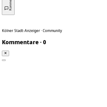
Kommentare
Kölner Stadt-Anzeiger · Community
Kommentare · 0
Mein KStA
Meine Artikel
Meine Region
Meine Newsletter
Mein KStA PLUS
Mein E-Paper