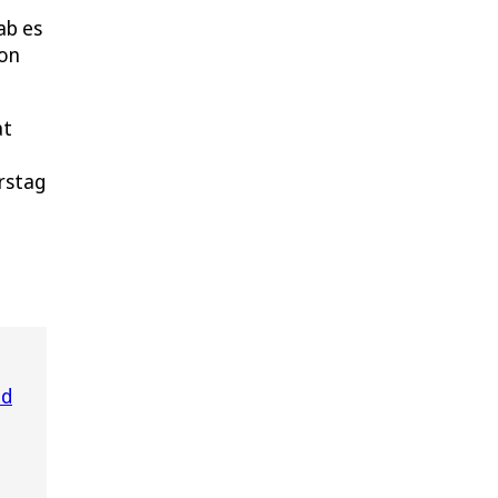
ab es
von
at
rstag
nd