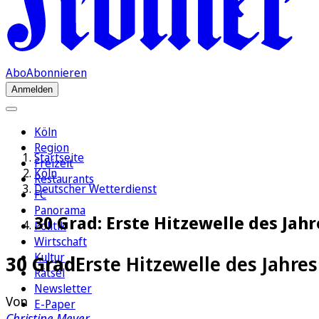
Abo
Abonnieren
Anmelden
Köln
Region
Startseite
Freizeit
Köln
Restaurants
Deutscher Wetterdienst
FC
Panorama
30 Grad: Erste Hitzewelle des Ja
Politik
Wirtschaft
Kultur
30 Grad
Erste Hitzewelle des Jahres
Rätsel
Newsletter
Von
E-Paper
Christine Meyer