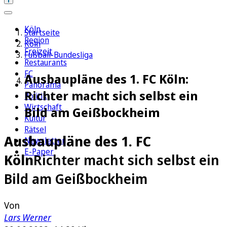
Köln
Startseite
Region
Köln
Freizeit
Fußball-Bundesliga
Restaurants
FC
Ausbaupläne des 1. FC Köln:
Panorama
Richter macht sich selbst ein
Politik
Wirtschaft
Bild am Geißbockheim
Kultur
Rätsel
Ausbaupläne des 1. FC
Newsletter
E-Paper
Köln
Richter macht sich selbst ein
Bild am Geißbockheim
Von
Lars Werner