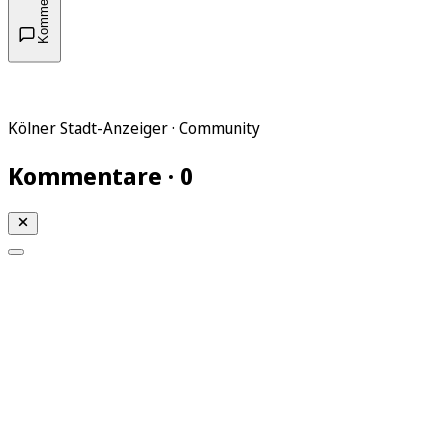
Kommentare
Kölner Stadt-Anzeiger · Community
Kommentare · 0
Mein KStA
Meine Artikel
Meine Region
Meine Newsletter
Mein KStA PLUS
Mein E-Paper