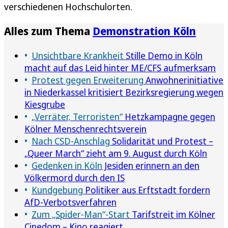
verschiedenen Hochschulorten.
Alles zum Thema
Demonstration Köln
Unsichtbare Krankheit
Stille Demo in Köln
macht auf das Leid hinter ME/CFS aufmerksam
Protest gegen Erweiterung
Anwohnerinitiative
in Niederkassel kritisiert Bezirksregierung wegen
Kiesgrube
„Verräter, Terroristen“
Hetzkampagne gegen
Kölner Menschenrechtsverein
Nach CSD-Anschlag
Solidarität und Protest –
„Queer March“ zieht am 9. August durch Köln
Gedenken in Köln
Jesiden erinnern an den
Völkermord durch den IS
Kundgebung
Politiker aus Erftstadt fordern
AfD-Verbotsverfahren
Zum „Spider-Man“-Start
Tarifstreit im Kölner
Cinedom – Kino reagiert