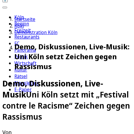
Köln
Startseite
Region
Köln
Freizeit
Demonstration Köln
Restaurants
FC
Demo, Diskussionen, Live-Musik:
Panorama
Uni Köln setzt Zeichen gegen
Politik
Wirtschaft
Rassismus
Kultur
Rätsel
Demo, Diskussionen, Live-
Newsletter
E-Paper
Musik
Uni Köln setzt mit „Festival
contre le Racisme“ Zeichen gegen
Rassismus
Von