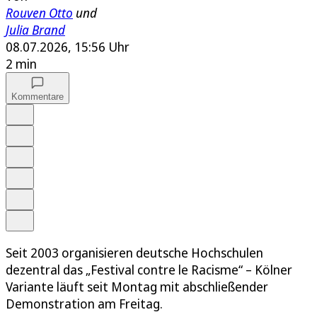
Rouven Otto
und
Julia Brand
08.07.2026, 15:56 Uhr
2 min
Kommentare
Auf Google bevorzugen
Anhören
Schrift
Merken
Drucken
Teilen
Seit 2003 organisieren deutsche Hochschulen
dezentral das „Festival contre le Racisme“ – Kölner
Variante läuft seit Montag mit abschließender
Demonstration am Freitag.