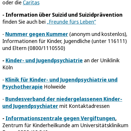
oder die
Caritas
- Information über Suizid und Suizidprävention
finden Sie auch bei
„Freunde fürs Leben“
-
Nummer gegen Kummer
(anonym und kostenlos),
Informationen für Kinder, Jugendliche (unter 116111)
und Eltern (0800/1110550)
-
Kinder- und Jugendpsychiatrie
an der Uniklinik
Köln
-
Klinik für Kinder- und Jugendpsychiatrie und
Psychotherapie
Holweide
-
Bundesverband der niedergelassenen Kinder-
und Jugendpsychiater
mit Kontaktadressen
-
Informationszentrale gegen Vergiftungen
,
Zentrum für Kinderheilkunde am Universitätsklinikum