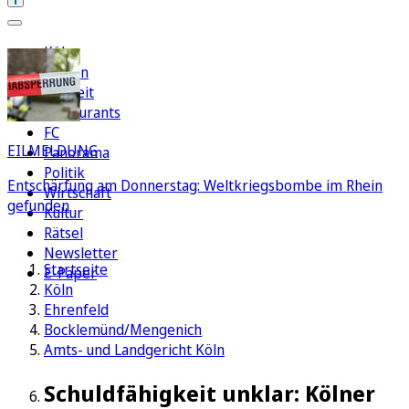
Köln
Region
Freizeit
Restaurants
FC
EILMELDUNG
Panorama
Politik
Entschärfung am Donnerstag: Weltkriegsbombe im Rhein
Wirtschaft
gefunden
Kultur
Rätsel
Newsletter
Startseite
E-Paper
Köln
Ehrenfeld
Bocklemünd/Mengenich
Amts- und Landgericht Köln
Schuldfähigkeit unklar: Kölner