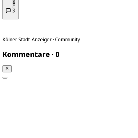
Kommentare
Kölner Stadt-Anzeiger · Community
Kommentare · 0
Mein KStA
Meine Artikel
Meine Region
Meine Newsletter
Mein KStA PLUS
Mein E-Paper