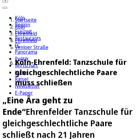
Köln
Startseite
Region
Köln
Freizeit
Ehrenfeld
Restaurants
Ehrenfeld
FC
Venloer Straße
Panorama
Politik
Köln-Ehrenfeld: Tanzschule für
Wirtschaft
gleichgeschlechtliche Paare
Kultur
Rätsel
muss schließen
Newsletter
E-Paper
„Eine Ära geht zu
Ende“
Ehrenfelder Tanzschule für
gleichgeschlechtliche Paare
schließt nach 21 Jahren