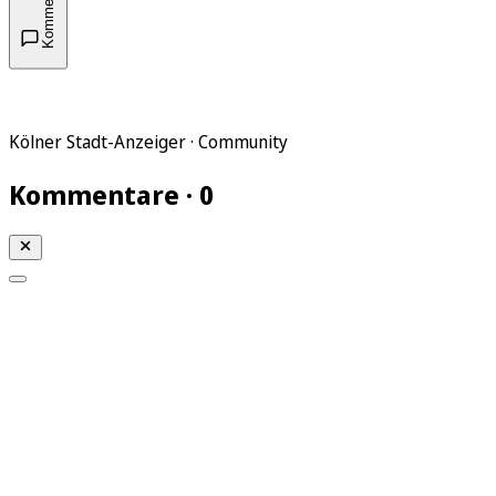
Kommentare
Kölner Stadt-Anzeiger · Community
Kommentare · 0
Mein KStA
Meine Artikel
Meine Region
Meine Newsletter
Mein KStA PLUS
Mein E-Paper