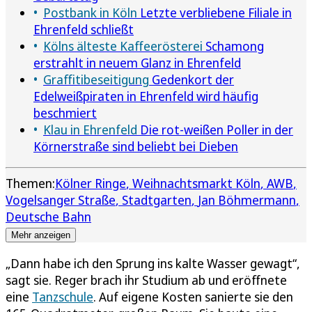
Postbank in Köln
Letzte verbliebene Filiale in
Ehrenfeld schließt
Kölns älteste Kaffeerösterei
Schamong
erstrahlt in neuem Glanz in Ehrenfeld
Graffitibeseitigung
Gedenkort der
Edelweißpiraten in Ehrenfeld wird häufig
beschmiert
Klau in Ehrenfeld
Die rot-weißen Poller in der
Körnerstraße sind beliebt bei Dieben
Themen:
Kölner Ringe
Weihnachtsmarkt Köln
AWB
Vogelsanger Straße
Stadtgarten
Jan Böhmermann
Deutsche Bahn
Mehr anzeigen
„Dann habe ich den Sprung ins kalte Wasser gewagt“,
sagt sie. Reger brach ihr Studium ab und eröffnete
eine
Tanzschule
. Auf eigene Kosten sanierte sie den