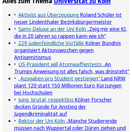
Alles zum Thema
Universität zu Köln
Aktivist aus Überzeugung
Roland Schüler ist
neuer Lindenthaler Bezirksbürgermeister
Samy Deluxe an der Uni Köln
„Zeig mir eine KI,
die in 20 Jahren so rappen kann wie ich“
229 judenfeindliche Vorfälle
Kölner Bündnis
organisiert Aktionswochen gegen
Antisemitismus
US-Präsident will Atomwaffentests
„An
Trumps Anweisung ist alles falsch, was drinsteht“
„Ausgaben pro Student gestiegen“
Land NRW
plant 120 statt 150 Millionen Euro Kürzungen
bei Hochschulen
Jung, brutal, respektlos
Kölner Forscher
decken Gründe für Anstieg der
Jugendkriminalität auf
Rektor der Uni Köln
„Manche Studierende
müssen nach Wuppertal oder Düren ziehen und