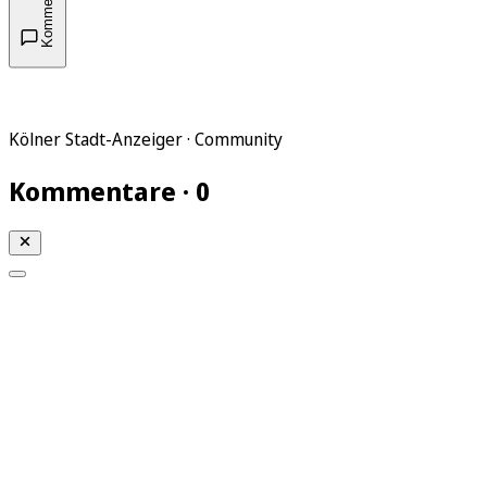
Kommentare
Kölner Stadt-Anzeiger · Community
Kommentare · 0
Mein KStA
Meine Artikel
Meine Region
Meine Newsletter
Mein KStA PLUS
Mein E-Paper