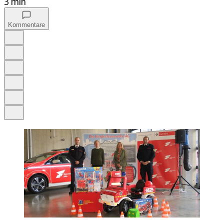
3 min
Kommentare
Auf Google bevorzugen
Anhören
Schrift
Merken
Drucken
Teilen