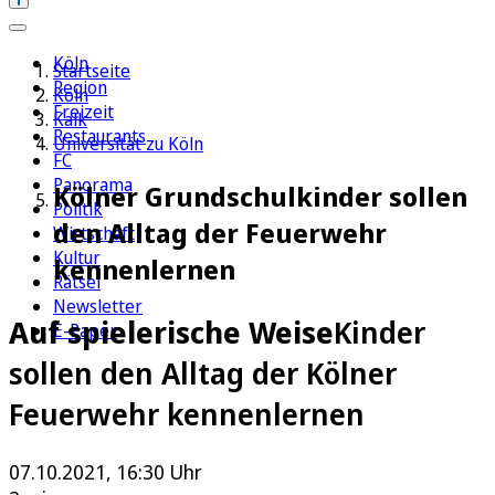
Köln
Startseite
Region
Köln
Freizeit
Kalk
Restaurants
Universität zu Köln
FC
Panorama
Kölner Grundschulkinder sollen
Politik
den Alltag der Feuerwehr
Wirtschaft
Kultur
kennenlernen
Rätsel
Newsletter
Auf spielerische Weise
Kinder
E-Paper
sollen den Alltag der Kölner
Feuerwehr kennenlernen
07.10.2021, 16:30 Uhr