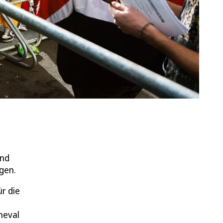
ind
gen.
r die
rneval