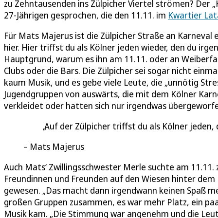
zu Zehntausenden ins Zülpicher Viertel strömen? Der „
27-Jährigen gesprochen, die den 11.11. im
Kwartier La
Für Mats Majerus ist die Zülpicher Straße an Karneval e
hier. Hier triffst du als Kölner jeden wieder, den du ir
Hauptgrund, warum es ihn am 11.11. oder an Weiberfast
Clubs oder die Bars. Die Zülpicher sei sogar nicht einm
kaum Musik, und es gebe viele Leute, die „unnötig Stre
Jugendgruppen von auswärts, die mit dem Kölner Karneva
verkleidet oder hatten sich nur irgendwas übergeworfe
Auf der Zülpicher triffst du als Kölner jede
Mats Majerus
Auch Mats‘ Zwillingsschwester Merle suchte am 11.11. z
Freundinnen und Freunden auf den Wiesen hinter dem Un
gewesen. „Das macht dann irgendwann keinen Spaß mehr
großen Gruppen zusammen, es war mehr Platz, ein paa
Musik kam. „Die Stimmung war angenehm und die Leut