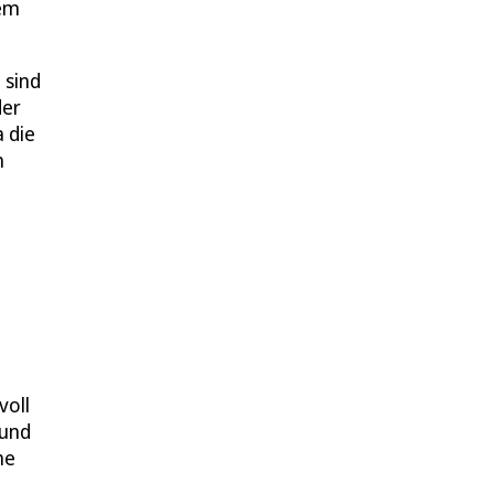
nem
 sind
der
 die
n
voll
 und
he