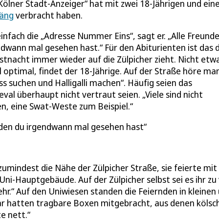
Kölner Stadt-Anzeiger“ hat mit zwei 18-Jährigen und ei
täng
verbracht haben.
infach die „Adresse Nummer Eins“, sagt er. „Alle Freunde
gendwann mal gesehen hast.“ Für den Abiturienten ist das 
nacht immer wieder auf die Zülpicher zieht. Nicht etwa
al optimal, findet der 18-Jährige. Auf der Straße höre ma
ss suchen und Halligalli machen“. Häufig seien das
l überhaupt nicht vertraut seien. „Viele sind nicht
n, eine Swat-Weste zum Beispiel.“
n, den du irgendwann mal gesehen hast
umindest die Nähe der Zülpicher Straße, sie feierte mit
i-Hauptgebäude. Auf der Zülpicher selbst sei es ihr zu 
.“ Auf den Uniwiesen standen die Feiernden in kleinen
r hatten tragbare Boxen mitgebracht, aus denen kölsc
e nett.“