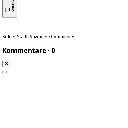
Kommentare
Kölner Stadt-Anzeiger · Community
Kommentare · 0
Mein KStA
Meine Artikel
Meine Region
Meine Newsletter
Mein KStA PLUS
Mein E-Paper