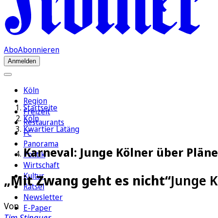
Abo
Abonnieren
Anmelden
Köln
Region
Startseite
Freizeit
Köln
Restaurants
Kwartier Latäng
FC
Panorama
Karneval: Junge Kölner über Pläne
Politik
Wirtschaft
Kultur
„Mit Zwang geht es nicht“
Junge K
Rätsel
Newsletter
Von
E-Paper
Tim Stinauer