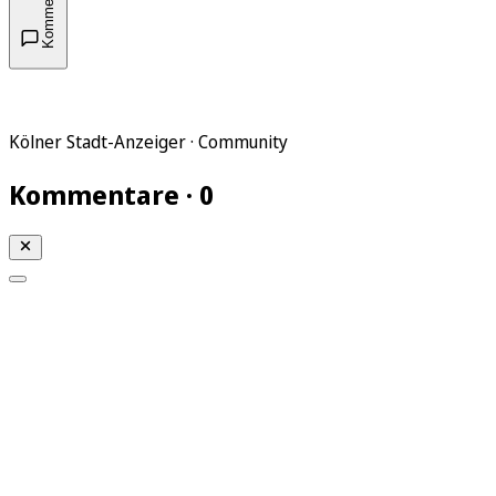
Kommentare
Kölner Stadt-Anzeiger · Community
Kommentare · 0
Mein KStA
Meine Artikel
Meine Region
Meine Newsletter
Mein KStA PLUS
Mein E-Paper