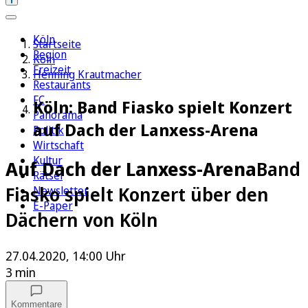
Köln
Startseite
Region
Köln
Freizeit
Henning Krautmacher
Restaurants
FC
Köln: Band Fiasko spielt Konzert
Panorama
auf Dach der Lanxess-Arena
Politik
Wirtschaft
Kultur
Auf Dach der Lanxess-Arena
Band
Rätsel
Fiasko spielt Konzert über den
Newsletter
E-Paper
Dächern von Köln
27.04.2020, 14:00 Uhr
3 min
Kommentare