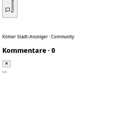
Kommentare
Kölner Stadt-Anzeiger · Community
Kommentare · 0
Mein KStA
Meine Artikel
Meine Region
Meine Newsletter
Mein KStA PLUS
Mein E-Paper