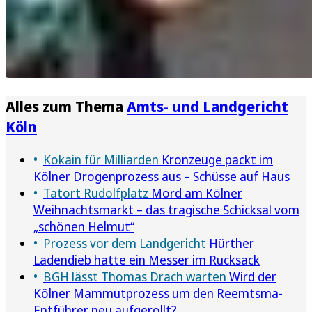
Alles zum Thema
Amts- und Landgericht
Köln
Kokain für Milliarden
Kronzeuge packt im
Kölner Drogenprozess aus – Schüsse auf Haus
Tatort Rudolfplatz
Mord am Kölner
Weihnachtsmarkt – das tragische Schicksal vom
„schönen Helmut“
Prozess vor dem Landgericht
Hürther
Ladendieb hatte ein Messer im Rucksack
BGH lässt Thomas Drach warten
Wird der
Kölner Mammutprozess um den Reemtsma-
Entführer neu aufgerollt?