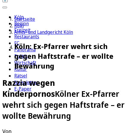
Köln
Startseite
Region
Köln
Freizeit
Amts- und Landgericht Köln
Restaurants
FC
Köln: Ex-Pfarrer wehrt sich
Panorama
gegen Haftstrafe – er wollte
Politik
Wirtschaft
Bewährung
Kultur
Rätsel
Razzia wegen
Newsletter
E-Paper
Kinderpornos
Kölner Ex-Pfarrer
wehrt sich gegen Haftstrafe – er
wollte Bewährung
Von