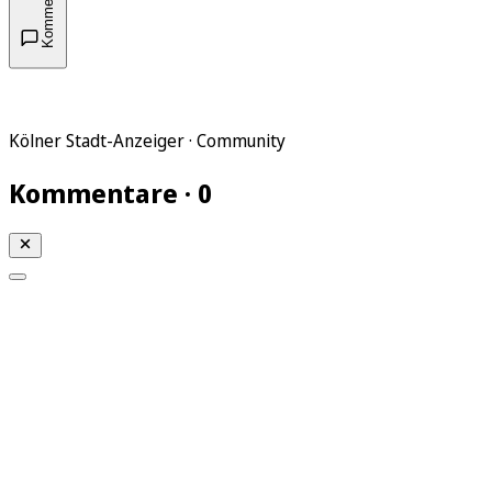
Kommentare
Kölner Stadt-Anzeiger · Community
Kommentare · 0
Mein KStA
Meine Artikel
Meine Region
Meine Newsletter
Mein KStA PLUS
Mein E-Paper