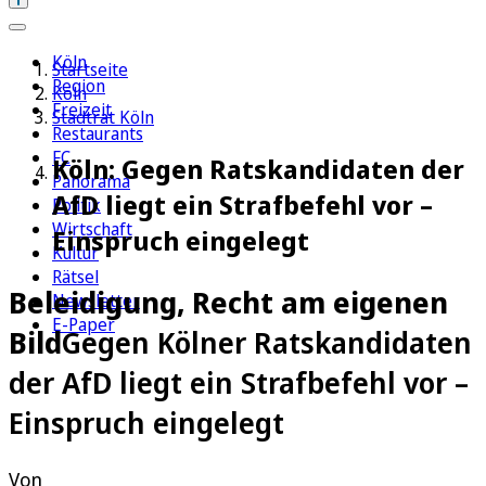
Köln
Startseite
Region
Köln
Freizeit
Stadtrat Köln
Restaurants
FC
Köln: Gegen Ratskandidaten der
Panorama
AfD liegt ein Strafbefehl vor –
Politik
Wirtschaft
Einspruch eingelegt
Kultur
Rätsel
Beleidigung, Recht am eigenen
Newsletter
E-Paper
Bild
Gegen Kölner Ratskandidaten
der AfD liegt ein Strafbefehl vor –
Einspruch eingelegt
Von