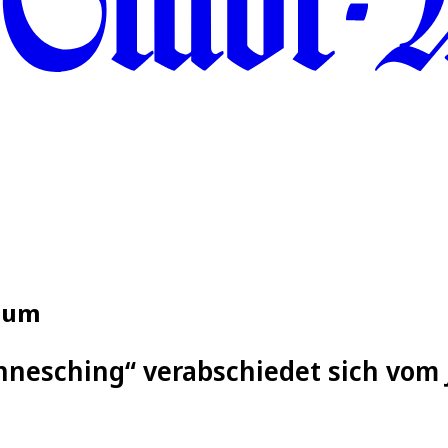
t um
nnesching“ verabschiedet sich vom