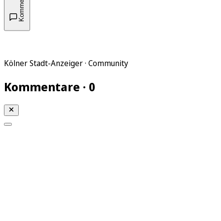
Kommentare
Kölner Stadt-Anzeiger · Community
Kommentare · 0
Mein KStA
Meine Artikel
Meine Region
Meine Newsletter
Mein KStA PLUS
Mein E-Paper