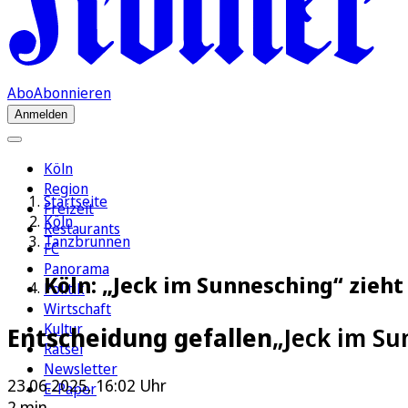
Abo
Abonnieren
Anmelden
Köln
Region
Startseite
Freizeit
Köln
Restaurants
Tanzbrunnen
FC
Panorama
Köln: „Jeck im Sunnesching“ zieh
Politik
Wirtschaft
Kultur
Entscheidung gefallen
„Jeck im Su
Rätsel
Newsletter
23.06.2025, 16:02 Uhr
E-Paper
2 min