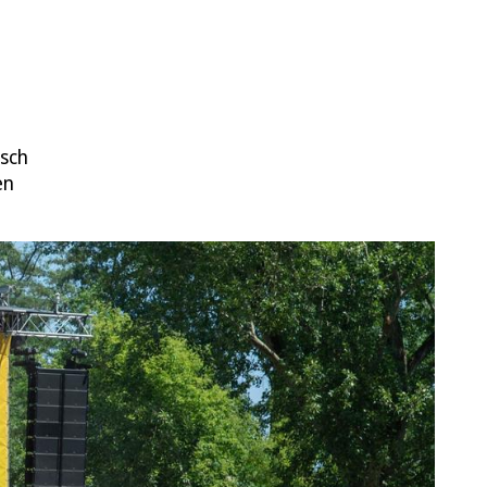
isch
en