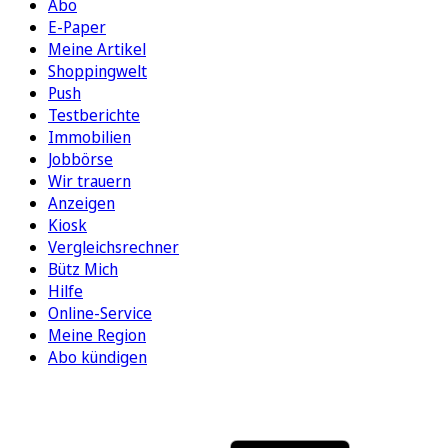
Abo
E-Paper
Meine Artikel
Shoppingwelt
Push
Testberichte
Immobilien
Jobbörse
Wir trauern
Anzeigen
Kiosk
Vergleichsrechner
Bütz Mich
Hilfe
Online-Service
Meine Region
Abo kündigen
FOLGEN SIE UNS
ENTDECKEN SIE UNSERE APP