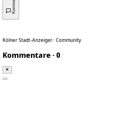
Kommentare
Kölner Stadt-Anzeiger · Community
Kommentare · 0
Mein KStA
Meine Artikel
Meine Region
Meine Newsletter
Mein KStA PLUS
Mein E-Paper