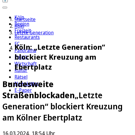
Köln
Startseite
Region
Köln
Freizeit
Letzte Generation
Restaurants
FC
Köln: „Letzte Generation“
Panorama
blockiert Kreuzung am
Politik
Wirtschaft
Ebertplatz
Kultur
Rätsel
Bundesweite
Newsletter
E-Paper
Straßenblockaden
„Letzte
Generation“ blockiert Kreuzung
am Kölner Ebertplatz
16.03.2024, 18:54 Uhr