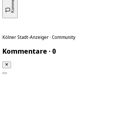
Kommentare
Kölner Stadt-Anzeiger · Community
Kommentare · 0
Mein KStA
Meine Artikel
Meine Region
Meine Newsletter
Mein KStA PLUS
Mein E-Paper