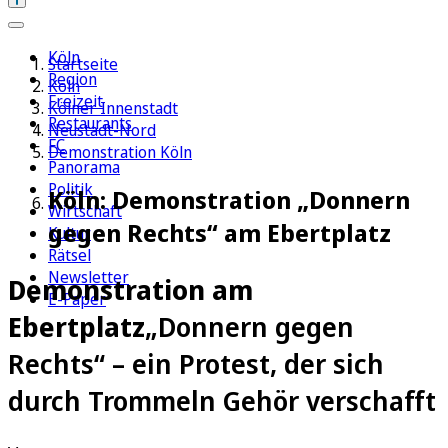
Köln
Startseite
Region
Köln
Freizeit
Kölner Innenstadt
Restaurants
Neustadt-Nord
FC
Demonstration Köln
Panorama
Politik
Köln: Demonstration „Donnern
Wirtschaft
gegen Rechts“ am Ebertplatz
Kultur
Rätsel
Newsletter
Demonstration am
E-Paper
Ebertplatz
„Donnern gegen
Rechts“ – ein Protest, der sich
durch Trommeln Gehör verschafft