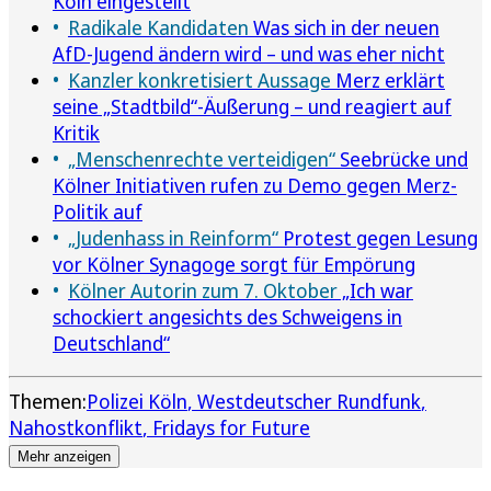
Köln eingestellt
Radikale Kandidaten
Was sich in der neuen
AfD-Jugend ändern wird – und was eher nicht
Kanzler konkretisiert Aussage
Merz erklärt
seine „Stadtbild“-Äußerung – und reagiert auf
Kritik
„Menschenrechte verteidigen“
Seebrücke und
Kölner Initiativen rufen zu Demo gegen Merz-
Politik auf
„Judenhass in Reinform“
Protest gegen Lesung
vor Kölner Synagoge sorgt für Empörung
Kölner Autorin zum 7. Oktober
„Ich war
schockiert angesichts des Schweigens in
Deutschland“
Themen:
Polizei Köln
Westdeutscher Rundfunk
Nahostkonflikt
Fridays for Future
Mehr anzeigen