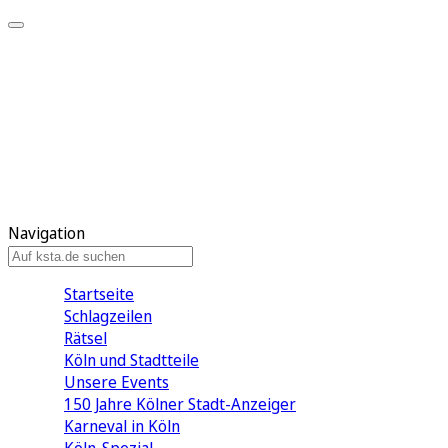
Mein KStA
Meine Artikel
Meine Region
Meine Newsletter
Mein KStA PLUS
Mein E-Paper
Navigation
Startseite
Schlagzeilen
Rätsel
Köln und Stadtteile
Unsere Events
150 Jahre Kölner Stadt-Anzeiger
Karneval in Köln