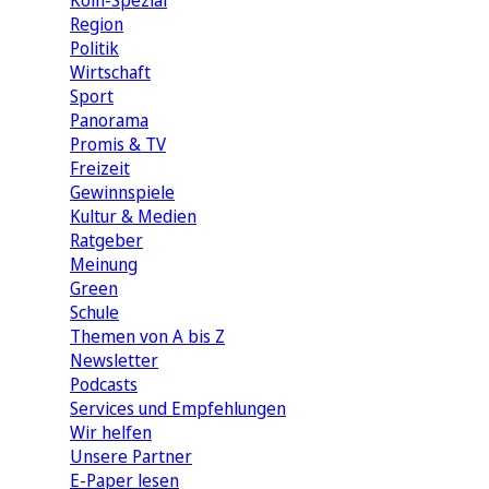
Köln-Spezial
Region
Politik
Wirtschaft
Sport
Panorama
Promis & TV
Freizeit
Gewinnspiele
Kultur & Medien
Ratgeber
Meinung
Green
Schule
Themen von A bis Z
Newsletter
Podcasts
Services und Empfehlungen
Wir helfen
Unsere Partner
E-Paper lesen