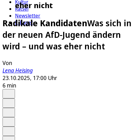
Kultur
eher nicht
Rätsel
Newsletter
Radikale Kandidaten
Was sich in
E-Paper
der neuen AfD-Jugend ändern
wird – und was eher nicht
Von
Lena Heising
23.10.2025, 17:00 Uhr
6 min
Auf Google bevorzugen
Anhören
Schrift
Merken
Drucken
Teilen