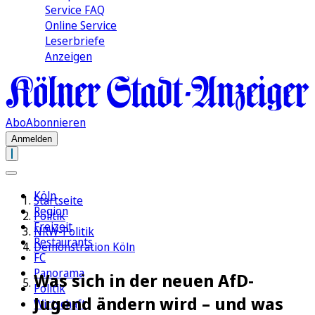
Service FAQ
Online Service
Leserbriefe
Anzeigen
Abo
Abonnieren
Anmelden
Köln
Startseite
Region
Politik
Freizeit
NRW-Politik
Restaurants
Demonstration Köln
FC
Panorama
Was sich in der neuen AfD-
Politik
Jugend ändern wird – und was
Wirtschaft