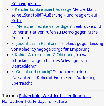
Köln eingestellt
Kanzler konkretisiert Aussage
Merz erklärt
seine „Stadtbild“-Äußerung – und reagiert auf
Kritik
„Menschenrechte verteidigen“
Seebrücke und
Kölner Initiativen rufen zu Demo gegen Merz-
Politik auf
„Judenhass in Reinform“
Protest gegen Lesung
vor Kölner Synagoge sorgt für Empörung
Kölner Autorin zum 7. Oktober
„Ich war
schockiert angesichts des Schweigens in
Deutschland“
„Genial und traurig“
Frauen provozieren
Passanten in Köln mit Einblicken – Auflösung
überrascht
Themen:
Polizei Köln
Westdeutscher Rundfunk
Nahostkonflikt
Fridays for Future