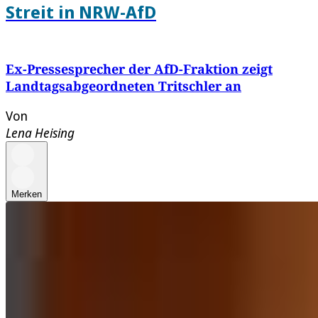
Streit in NRW-AfD
Ex-Pressesprecher der AfD-Fraktion zeigt
Landtagsabgeordneten Tritschler an
Von
Lena Heising
Merken