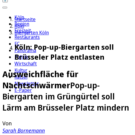
Köln
Startseite
Region
Köln
Freizeit
Biergarten Köln
Restaurants
FC
Köln: Pop-up-Biergarten soll
Panorama
Brüsseler Platz entlasten
Politik
Wirtschaft
Kultur
Ausweichfläche für
Rätsel
Nachtschwärmer
Pop-up-
Newsletter
E-Paper
Biergarten im Grüngürtel soll
Lärm am Brüsseler Platz mindern
Von
Sarah Bornemann