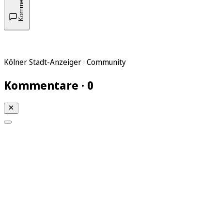
Kommentare
Kölner Stadt-Anzeiger · Community
Kommentare · 0
Mein KStA
Meine Artikel
Meine Region
Meine Newsletter
Mein KStA PLUS
Mein E-Paper