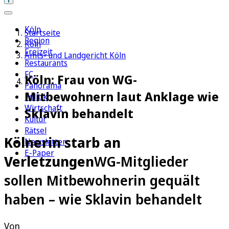
Köln
Startseite
Region
Köln
Freizeit
Amts- und Landgericht Köln
Restaurants
FC
Köln: Frau von WG-
Panorama
Mitbewohnern laut Anklage wie
Politik
Wirtschaft
Sklavin behandelt
Kultur
Rätsel
Kölnerin starb an
Newsletter
E-Paper
Verletzungen
WG-Mitglieder
sollen Mitbewohnerin gequält
haben – wie Sklavin behandelt
Von