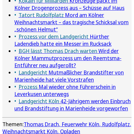
Kokain für Milliarden
Kronzeuge packt im
Kölner Drogenprozess aus – Schüsse auf Haus
Tatort Rudolfplatz
Mord am Kölner
Weihnachtsmarkt – das tragische Schicksal vom
„schönen Helmut“
Prozess vor dem Landgericht
Hürther
Ladendieb hatte ein Messer im Rucksack
BGH lässt Thomas Drach warten
Wird der
Kölner Mammutprozess um den Reemtsma-
Entführer neu aufgerollt?
Landgericht
Mutmaßlicher Brandstifter von
Marienheide hat viele Vorstrafen
Prozess
Mal wieder ohne Führerschein in
Leverkusen unterwegs
Landgericht Köln
42-Jährigem werden Einbruch
und Brandstiftung in Marienheide vorgeworfen
Themen:
Thomas Drach
Feuerwehr Köln
Rudolfplatz
Weihnachtsmarkt Köln
Opladen