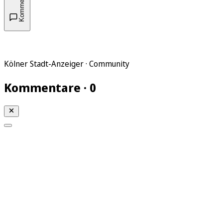
Kommentare
Kölner Stadt-Anzeiger · Community
Kommentare · 0
Mein KStA
Meine Artikel
Meine Region
Meine Newsletter
Mein KStA PLUS
Mein E-Paper