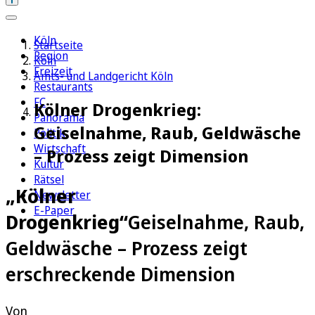
Köln
Startseite
Region
Köln
Freizeit
Amts- und Landgericht Köln
Restaurants
FC
Kölner Drogenkrieg:
Panorama
Geiselnahme, Raub, Geldwäsche
Politik
Wirtschaft
– Prozess zeigt Dimension
Kultur
Rätsel
„Kölner
Newsletter
E-Paper
Drogenkrieg“
Geiselnahme, Raub,
Geldwäsche – Prozess zeigt
erschreckende Dimension
Von