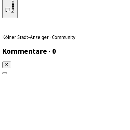
Kommentare
Kölner Stadt-Anzeiger · Community
Kommentare · 0
Mein KStA
Meine Artikel
Meine Region
Meine Newsletter
Mein KStA PLUS
Mein E-Paper