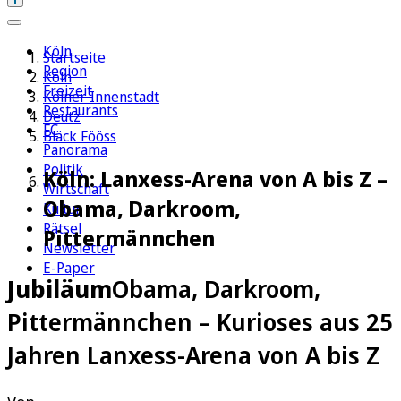
Köln
Startseite
Region
Köln
Freizeit
Kölner Innenstadt
Restaurants
Deutz
FC
Bläck Fööss
Panorama
Politik
Köln: Lanxess-Arena von A bis Z –
Wirtschaft
Obama, Darkroom,
Kultur
Rätsel
Pittermännchen
Newsletter
E-Paper
Jubiläum
Obama, Darkroom,
Pittermännchen – Kurioses aus 25
Jahren Lanxess-Arena von A bis Z