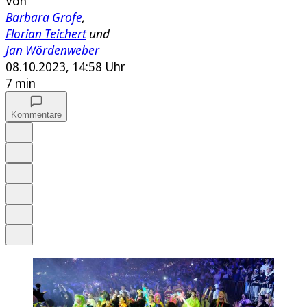
Von
Barbara Grofe
,
Florian Teichert
und
Jan Wördenweber
08.10.2023, 14:58 Uhr
7 min
Kommentare
Auf Google bevorzugen
Anhören
Schrift
Merken
Drucken
Teilen