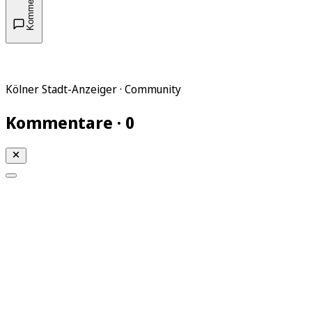
Kommentare
Kölner Stadt-Anzeiger · Community
Kommentare · 0
Mein KStA
Meine Artikel
Meine Region
Meine Newsletter
Mein KStA PLUS
Mein E-Paper