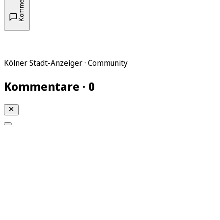
Kommentare
Kölner Stadt-Anzeiger · Community
Kommentare · 0
Mein KStA
Meine Artikel
Meine Region
Meine Newsletter
Mein KStA PLUS
Mein E-Paper