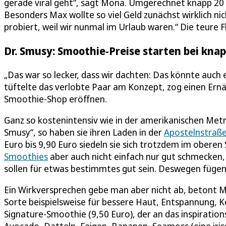
gerade viral geht“, sagt Mona. Umgerechnet knapp 20 
Besonders Max wollte so viel Geld zunächst wirklich ni
probiert, weil wir nunmal im Urlaub waren.“ Die teure 
Dr. Smusy: Smoothie-Preise starten bei kna
„Das war so lecker, dass wir dachten: Das könnte auch
tüftelte das verlobte Paar am Konzept, zog einen Ernä
Smoothie-Shop eröffnen.
Ganz so kostenintensiv wie in der amerikanischen Metr
Smusy“, so haben sie ihren Laden in der
Apostelnstraß
Euro bis 9,90 Euro siedeln sie sich trotzdem im obere
Smoothies
aber auch nicht einfach nur gut schmecken, 
sollen für etwas bestimmtes gut sein. Deswegen fügen
Ein Wirkversprechen gebe man aber nicht ab, betont M
Sorte beispielsweise für bessere Haut, Entspannung,
Signature-Smoothie (9,50 Euro), der an das inspiration
Avocado, Datteln, Feigen, Bananen, Seamoss (eine iris