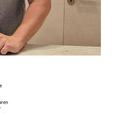
e
aren
r