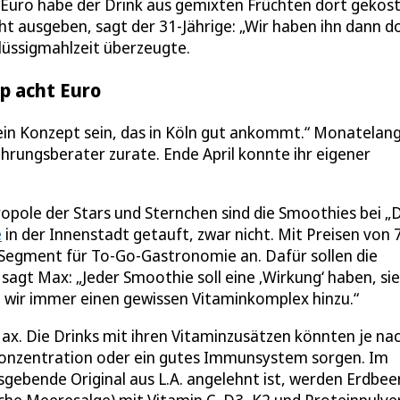
Euro habe der Drink aus gemixten Früchten dort gekost
cht ausgeben, sagt der 31-Jährige: „Wir haben ihn dann d
Flüssigmahlzeit überzeugte.
pp acht Euro
 ein Konzept sein, das in Köln gut ankommt.“ Monatelan
hrungsberater zurate. Ende April konnte ihr eigener
opole der Stars und Sternchen sind die Smoothies bei „D
e
in der Innenstadt getauft, zwar nicht. Mit Preisen von 
n Segment für To-Go-Gastronomie an. Dafür sollen die
sagt Max: „Jeder Smoothie soll eine ‚Wirkung‘ haben, sie
 wir immer einen gewissen Vitaminkomplex hinzu.“
ax. Die Drinks mit ihren Vitaminzusätzen könnten je na
 Konzentration oder ein gutes Immunsystem sorgen. Im
sgebende Original aus L.A. angelehnt ist, werden Erdbee
che Meeresalge) mit Vitamin C, D3, K2 und Proteinpulve