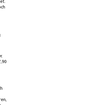
et.
och
g
r.
7,90
ch
ren,
r