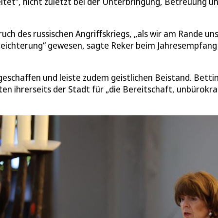
tet“, nicht zuletzt bei der Unterbringung, Betreuung u
uch des russischen Angriffskriegs, „als wir am Rande un
Erleichterung“ gewesen, sagte Reker beim Jahresempfang
 geschaffen und leiste zudem geistlichen Beistand. Betti
 ihrerseits der Stadt für „die Bereitschaft, unbürokra