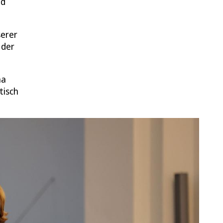
nd
serer
 der
na
tisch