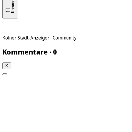
Kommentare
Kölner Stadt-Anzeiger · Community
Kommentare · 0
Mein KStA
Meine Artikel
Meine Region
Meine Newsletter
Mein KStA PLUS
Mein E-Paper