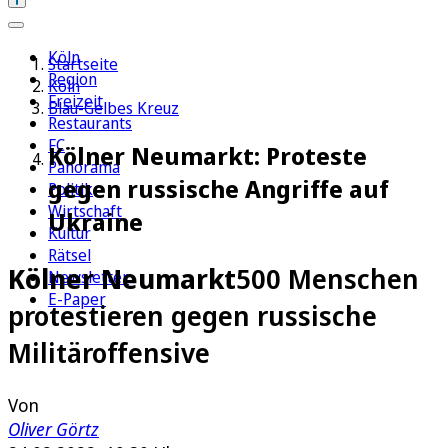
Köln
Startseite
Region
Köln
Freizeit
Blau-Gelbes Kreuz
Restaurants
FC
Kölner Neumarkt: Proteste
Panorama
gegen russische Angriffe auf
Politik
Wirtschaft
Ukraine
Kultur
Rätsel
Kölner Neumarkt
500 Menschen
Newsletter
E-Paper
protestieren gegen russische
Militäroffensive
Von
Oliver Görtz