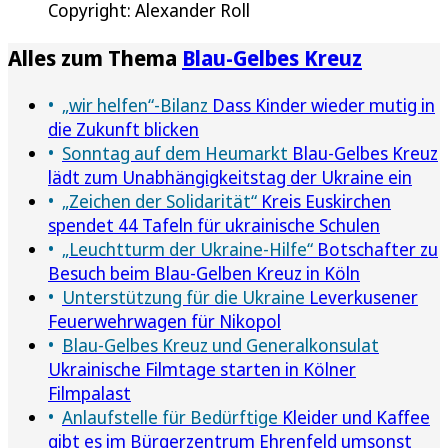
Copyright: Alexander Roll
Alles zum Thema
Blau-Gelbes Kreuz
„wir helfen“-Bilanz
Dass Kinder wieder mutig in
die Zukunft blicken
Sonntag auf dem Heumarkt
Blau-Gelbes Kreuz
lädt zum Unabhängigkeitstag der Ukraine ein
„Zeichen der Solidarität“
Kreis Euskirchen
spendet 44 Tafeln für ukrainische Schulen
„Leuchtturm der Ukraine-Hilfe“
Botschafter zu
Besuch beim Blau-Gelben Kreuz in Köln
Unterstützung für die Ukraine
Leverkusener
Feuerwehrwagen für Nikopol
Blau-Gelbes Kreuz und Generalkonsulat
Ukrainische Filmtage starten in Kölner
Filmpalast
Anlaufstelle für Bedürftige
Kleider und Kaffee
gibt es im Bürgerzentrum Ehrenfeld umsonst