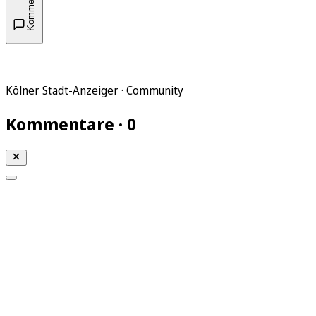
Kommentare
Kölner Stadt-Anzeiger · Community
Kommentare · 0
Mein KStA
Meine Artikel
Meine Region
Meine Newsletter
Mein KStA PLUS
Mein E-Paper