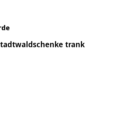
rde
 Stadtwaldschenke trank