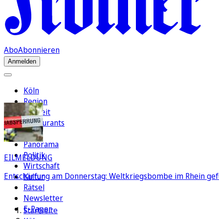
Abo
Abonnieren
Anmelden
Köln
Region
Freizeit
Restaurants
FC
Panorama
Politik
EILMELDUNG
Wirtschaft
Entschärfung am Donnerstag: Weltkriegsbombe im Rhein gef
Kultur
Rätsel
Newsletter
E-Paper
Startseite