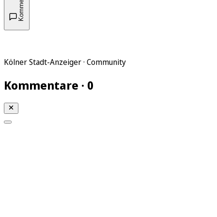
Kommentare
Kölner Stadt-Anzeiger · Community
Kommentare · 0
Mein KStA
Meine Artikel
Meine Region
Meine Newsletter
Mein KStA PLUS
Mein E-Paper