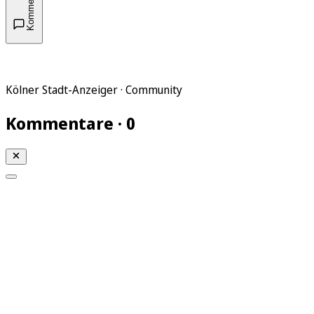
Kommentare
Kölner Stadt-Anzeiger · Community
Kommentare · 0
Mein KStA
Meine Artikel
Meine Region
Meine Newsletter
Mein KStA PLUS
Mein E-Paper