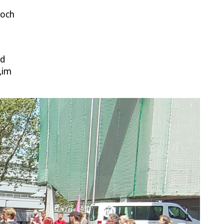
woch
nd
„im