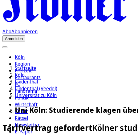
Abo
Abonnieren
Anmelden
Köln
Region
Startseite
Freizeit
Köln
Restaurants
Lindenthal
FC
Lindenthal (Veedel)
Panorama
Universität zu Köln
Politik
Wirtschaft
Uni Köln: Studierende klagen übe
Kultur
Rätsel
Newsletter
Tarifvertrag gefordert
Kölner stud
E-Paper