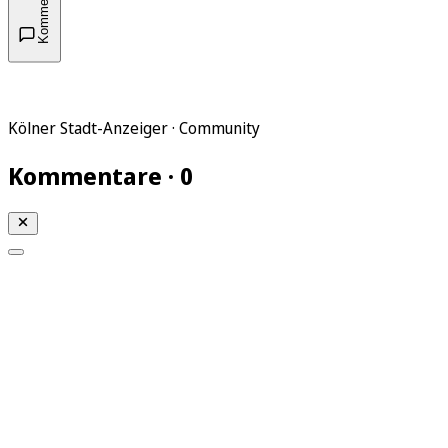
Kommentare
Kölner Stadt-Anzeiger · Community
Kommentare · 0
Mein KStA
Meine Artikel
Meine Region
Meine Newsletter
Mein KStA PLUS
Mein E-Paper