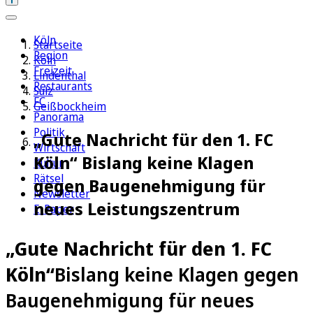
Köln
Startseite
Region
Köln
Freizeit
Lindenthal
Restaurants
Sülz
FC
Geißbockheim
Panorama
Politik
„Gute Nachricht für den 1. FC
Wirtschaft
Köln“ Bislang keine Klagen
Kultur
Rätsel
gegen Baugenehmigung für
Newsletter
neues Leistungszentrum
E-Paper
„Gute Nachricht für den 1. FC
Köln“
Bislang keine Klagen gegen
Baugenehmigung für neues