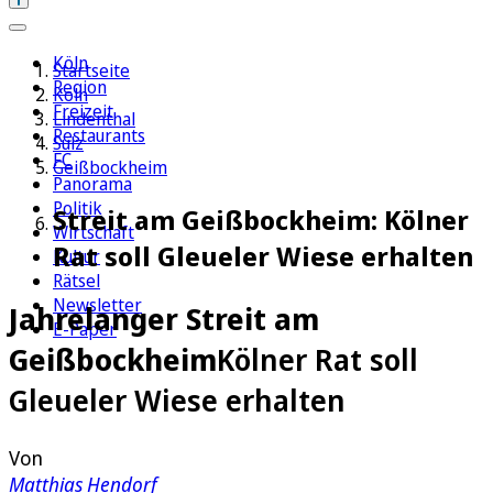
Köln
Startseite
Region
Köln
Freizeit
Lindenthal
Restaurants
Sülz
FC
Geißbockheim
Panorama
Politik
Streit am Geißbockheim: Kölner
Wirtschaft
Rat soll Gleueler Wiese erhalten
Kultur
Rätsel
Newsletter
Jahrelanger Streit am
E-Paper
Geißbockheim
Kölner Rat soll
Gleueler Wiese erhalten
Von
Matthias Hendorf