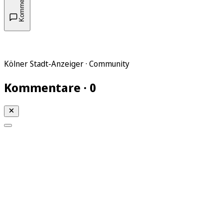
Kommentare
Kölner Stadt-Anzeiger · Community
Kommentare · 0
Mein KStA
Meine Artikel
Meine Region
Meine Newsletter
Mein KStA PLUS
Mein E-Paper