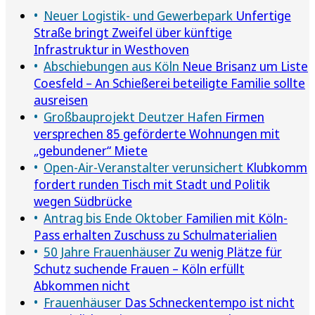
Neuer Logistik- und Gewerbepark
Unfertige
Straße bringt Zweifel über künftige
Infrastruktur in Westhoven
Abschiebungen aus Köln
Neue Brisanz um Liste
Coesfeld – An Schießerei beteiligte Familie sollte
ausreisen
Großbauprojekt Deutzer Hafen
Firmen
versprechen 85 geförderte Wohnungen mit
„gebundener“ Miete
Open-Air-Veranstalter verunsichert
Klubkomm
fordert runden Tisch mit Stadt und Politik
wegen Südbrücke
Antrag bis Ende Oktober
Familien mit Köln-
Pass erhalten Zuschuss zu Schulmaterialien
50 Jahre Frauenhäuser
Zu wenig Plätze für
Schutz suchende Frauen – Köln erfüllt
Abkommen nicht
Frauenhäuser
Das Schneckentempo ist nicht