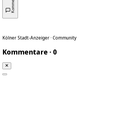
Kommentare
Kölner Stadt-Anzeiger · Community
Kommentare · 0
Mein KStA
Meine Artikel
Meine Region
Meine Newsletter
Mein KStA PLUS
Mein E-Paper