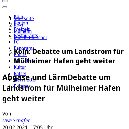
Köln
Startseite
Region
Köln
Freizeit
Mülheim
Restaurants
Martin Börschel
FC
Panorama
Köln: Debatte um Landstrom für
Politik
Mülheimer Hafen geht weiter
Wirtschaft
Kultur
Rätsel
Abgase und Lärm
Debatte um
Newsletter
Landstrom für Mülheimer Hafen
E-Paper
geht weiter
Von
Uwe Schäfer
20.02.2021, 17:05 Uhr