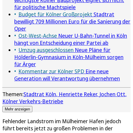
wichtigste Kölner Bauprojekt eignet sich nicht
für politische Machtspiele
Budget für Kölner Großprojekt
Stadtrat
bewilligt 709 Millionen Euro für die Sanierung der
Oper
Ost-West-Achse
Neuer U-Bahn-Tunnel in Köln
hängt von Entscheidung einer Partei ab
Umzug ausgeschlossen
Neue Pläne für
Hölderlin-Gymnasium in Köln-Mülheim sorgen
für Ärger
Kommentar zur Kölner SPD
Eine neue
Generation will Verantwortung übernehmen
Themen:
Stadtrat Köln
Henriette Reker
Jochen Ott
Kölner Verkehrs-Betriebe
Mehr anzeigen
Fehlender Landstrom im Mülheimer Hafen jedoch
führt bereits jetzt zu großen Problemen in der