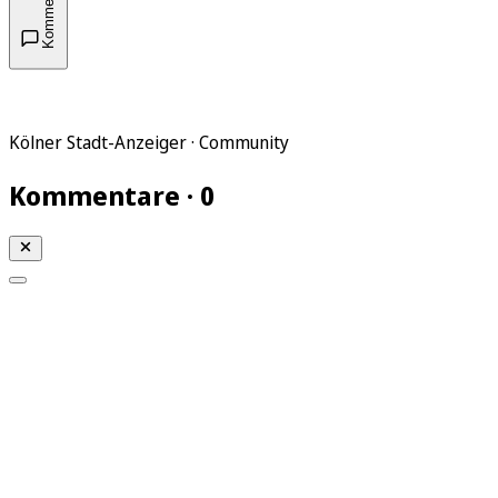
Kommentare
Kölner Stadt-Anzeiger · Community
Kommentare · 0
Mein KStA
Meine Artikel
Meine Region
Meine Newsletter
Mein KStA PLUS
Mein E-Paper