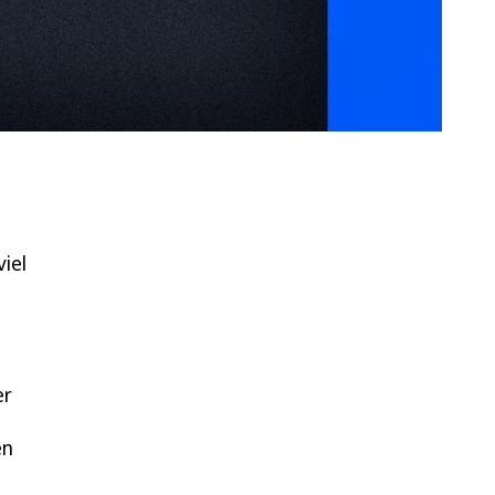
viel
er
,
en