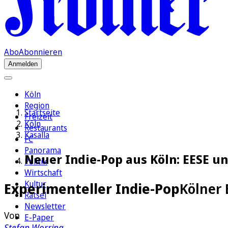
Abo
Abonnieren
Anmelden
Köln
Region
Startseite
Freizeit
Köln
Restaurants
Kasalla
FC
Panorama
Neuer Indie-Pop aus Köln: EESE u
Politik
Wirtschaft
Kultur
Experimenteller Indie-Pop
Kölner
Rätsel
Newsletter
Von
E-Paper
Stefan Worring