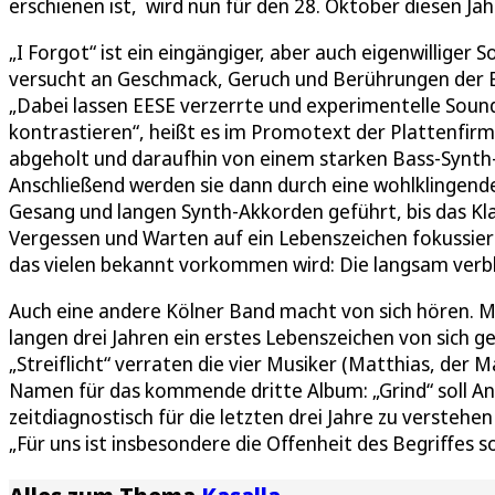
erschienen ist, wird nun für den 28. Oktober diesen Jah
„I Forgot“ ist ein eingängiger, aber auch eigenwillige
versucht an Geschmack, Geruch und Berührungen der E
„Dabei lassen EESE verzerrte und experimentelle Sound
kontrastieren“, heißt es im Promotext der Plattenfirma
abgeholt und daraufhin von einem starken Bass-Synth
Anschließend werden sie dann durch eine wohlklingend
Gesang und langen Synth-Akkorden geführt, bis das Kla
Vergessen und Warten auf ein Lebenszeichen fokussiert
das vielen bekannt vorkommen wird: Die langsam verb
Auch eine andere Kölner Band macht von sich hören. Mi
langen drei Jahren ein erstes Lebenszeichen von sich g
„Streiflicht“ verraten die vier Musiker (Matthias, der 
Namen für das kommende dritte Album: „Grind“ soll An
zeitdiagnostisch für die letzten drei Jahre zu verstehe
„Für uns ist insbesondere die Offenheit des Begriffes so 