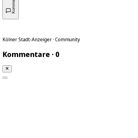
Kommentare
Kölner Stadt-Anzeiger · Community
Kommentare · 0
Mein KStA
Meine Artikel
Meine Region
Meine Newsletter
Mein KStA PLUS
Mein E-Paper