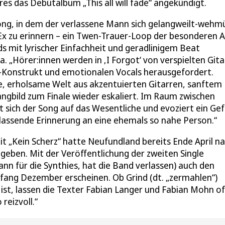
res das Debütalbum „This all will fade“ angekündigt.
r Song, in dem der verlassene Mann sich gelangweilt-wehm
x zu erinnern – ein Twen-Trauer-Loop der besonderen A
s mit lyrischer Einfachheit und geradlinigem Beat
. „Hörer:innen werden in ‚I Forgot‘ von verspielten Git
-Konstrukt und emotionalen Vocals herausgefordert.
e, erholsame Welt aus akzentuierten Gitarren, sanftem
ngbild zum Finale wieder eskaliert. Im Raum zwischen
 sich der Song auf das Wesentliche und evoziert ein Gef
lassende Erinnerung an eine ehemals so nahe Person.“
t „Kein Scherz“ hatte Neufundland bereits Ende April n
egeben. Mit der Veröffentlichung der zweiten Single
Mann für die Synthies, hat die Band verlassen) auch den
fang Dezember erscheinen. Ob Grind (dt. „zermahlen“)
n ist, lassen die Texter Fabian Langer und Fabian Mohn of
reizvoll.“