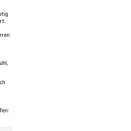
ütig
rt.
arren
ühl,
ach
fen: