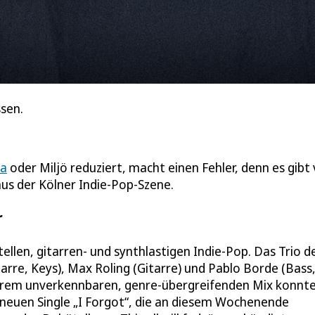
ssen.
la
oder Miljö reduziert, macht einen Fehler, denn es gibt 
us der Kölner Indie-Pop-Szene.
r
llen, gitarren- und synthlastigen Indie-Pop. Das Trio d
tarre, Keys), Max Roling (Gitarre) und Pablo Borde (Bass
t ihrem unverkennbaren, genre-übergreifenden Mix konnt
er neuen Single „I Forgot“, die an diesem Wochenende