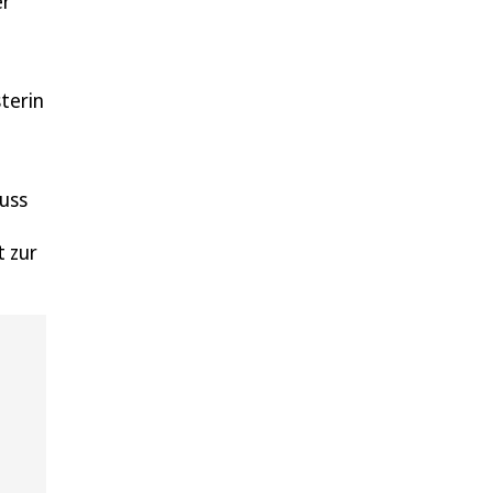
er
terin
huss
t zur