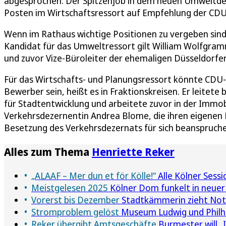
abgesprochen. Der Spitzenjob in dem neuen Umweltdez
Posten im Wirtschaftsressort auf Empfehlung der CDU
Wenn im Rathaus wichtige Positionen zu vergeben sind,
Kandidat für das Umweltressort gilt William Wolfgram
und zuvor Vize-Büroleiter der ehemaligen Düsseldorfe
Für das Wirtschafts- und Planungsressort könnte CDU-F
Bewerber sein, heißt es in Fraktionskreisen. Er leite
für Stadtentwicklung und arbeitete zuvor in der Immob
Verkehrsdezernentin Andrea Blome, die ihren eigenen 
Besetzung des Verkehrsdezernats für sich beanspruch
Alles zum Thema
Henriette Reker
„ALAAF – Mer dun et för Kölle!“
Alle Kölner Sess
Meistgelesen 2025
Kölner Dom funkelt in neuer
Vorerst bis Dezember
Stadtkämmerin zieht Notb
Stromproblem gelöst
Museum Ludwig und Philha
Reker übergibt Amtsgeschäfte
Burmester will „