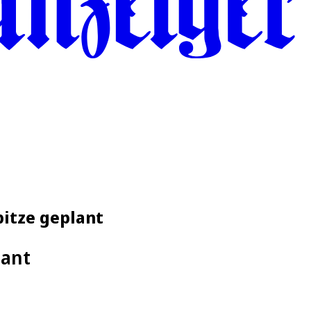
pitze geplant
lant