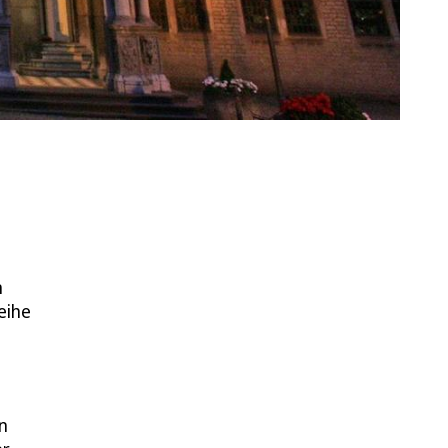
n
eihe
n