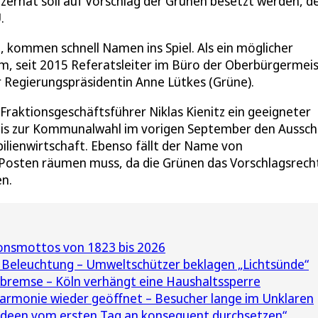
ernat soll auf Vorschlag der Grünen besetzt werden, d
.
 kommen schnell Namen ins Spiel. Als ein möglicher
m, seit 2015 Referatsleiter im Büro der Oberbürgermeis
r Regierungspräsidentin Anne Lütkes (Grüne).
raktionsgeschäftsführer Niklas Kienitz ein geeigneter
te bis zur Kommunalwahl im vorigen September den Aussc
ilienwirtschaft. Ebenso fällt der Name von
Posten räumen muss, da die Grünen das Vorschlagsrech
en.
ionsmottos von 1823 bis 2026
 Beleuchtung – Umweltschützer beklagen „Lichtsünde“
remse – Köln verhängt eine Haushaltssperre
rmonie wieder geöffnet – Besucher lange im Unklaren
Ideen vom ersten Tag an konsequent durchsetzen“