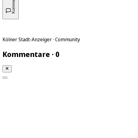
Kommentare
Kölner Stadt-Anzeiger · Community
Kommentare · 0
Mein KStA
Meine Artikel
Meine Region
Meine Newsletter
Mein KStA PLUS
Mein E-Paper