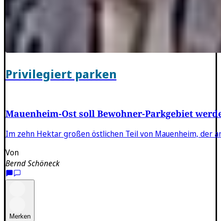
Privilegiert parken
Mauenheim-Ost soll Bewohner-Parkgebiet werd
Im zehn Hektar großen östlichen Teil von Mauenheim, der an 
Von
Bernd Schöneck
Merken