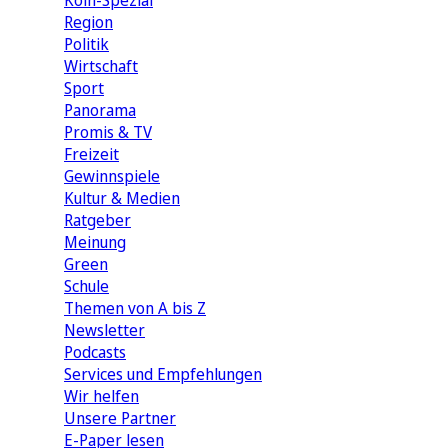
Köln-Spezial
Region
Politik
Wirtschaft
Sport
Panorama
Promis & TV
Freizeit
Gewinnspiele
Kultur & Medien
Ratgeber
Meinung
Green
Schule
Themen von A bis Z
Newsletter
Podcasts
Services und Empfehlungen
Wir helfen
Unsere Partner
E-Paper lesen