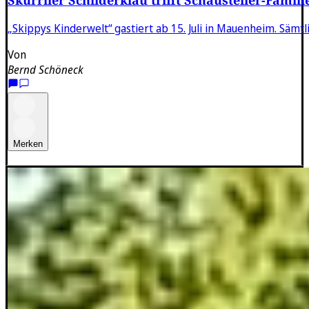
„Skippys Kinderwelt“ gastiert ab 15. Juli in Mauenheim. Sämt
Von
Bernd Schöneck
Merken