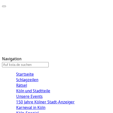
Mein KStA
Meine Artikel
Meine Region
Meine Newsletter
Mein KStA PLUS
Mein E-Paper
Navigation
Startseite
Schlagzeilen
Rätsel
Köln und Stadtteile
Unsere Events
150 Jahre Kölner Stadt-Anzeiger
Karneval in Köln