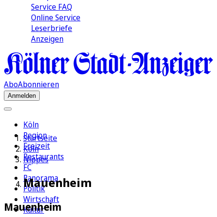
Service FAQ
Online Service
Leserbriefe
Anzeigen
Abo
Abonnieren
Anmelden
Köln
Region
Startseite
Freizeit
Köln
Restaurants
Nippes
FC
Panorama
Mauenheim
Politik
Wirtschaft
Mauenheim
Kultur