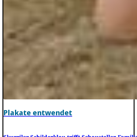
Plakate entwendet
Skurriler Schilderklau trifft Schausteller-Fami