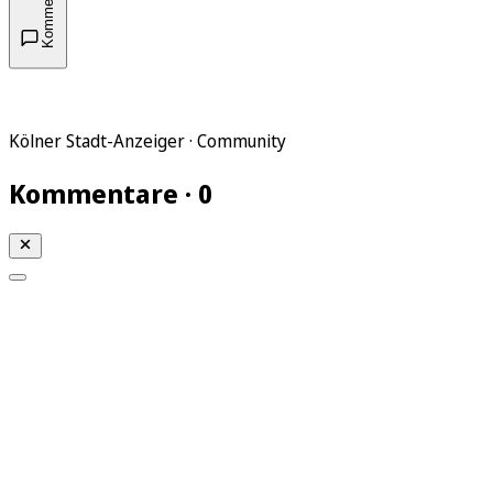
Kommentare
Kölner Stadt-Anzeiger · Community
Kommentare · 0
Mein KStA
Meine Artikel
Meine Region
Meine Newsletter
Mein KStA PLUS
Mein E-Paper