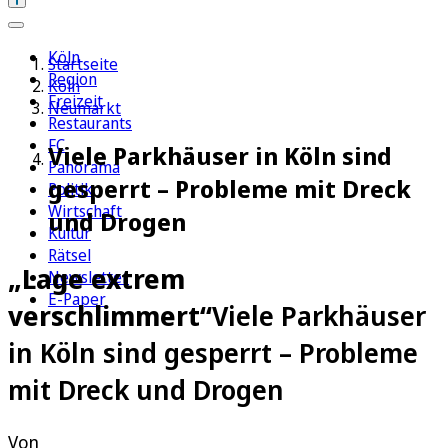
Köln
Startseite
Region
Köln
Freizeit
Neumarkt
Restaurants
FC
Viele Parkhäuser in Köln sind
Panorama
gesperrt – Probleme mit Dreck
Politik
Wirtschaft
und Drogen
Kultur
Rätsel
„Lage extrem
Newsletter
E-Paper
verschlimmert“
Viele Parkhäuser
in Köln sind gesperrt – Probleme
mit Dreck und Drogen
Von