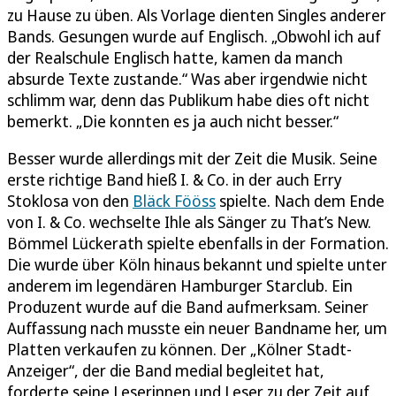
zu Hause zu üben. Als Vorlage dienten Singles anderer
Bands. Gesungen wurde auf Englisch. „Obwohl ich auf
der Realschule Englisch hatte, kamen da manch
absurde Texte zustande.“ Was aber irgendwie nicht
schlimm war, denn das Publikum habe dies oft nicht
bemerkt. „Die konnten es ja auch nicht besser.“
Besser wurde allerdings mit der Zeit die Musik. Seine
erste richtige Band hieß I. & Co. in der auch Erry
Stoklosa von den
Bläck Fööss
spielte. Nach dem Ende
von I. & Co. wechselte Ihle als Sänger zu That’s New.
Bömmel Lückerath spielte ebenfalls in der Formation.
Die wurde über Köln hinaus bekannt und spielte unter
anderem im legendären Hamburger Starclub. Ein
Produzent wurde auf die Band aufmerksam. Seiner
Auffassung nach musste ein neuer Bandname her, um
Platten verkaufen zu können. Der „Kölner Stadt-
Anzeiger“, der die Band medial begleitet hat,
forderte seine Leserinnen und Leser zu der Zeit auf,