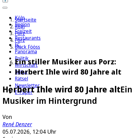
Köln
Startseite
Region
Köln
Freizeit
Porz
Restaurants
Porz
FC
Bläck Fööss
Panorama
Politik
Ein stiller Musiker aus Porz:
Wirtschaft
Herbert Ihle wird 80 Jahre alt
Kultur
Rätsel
Newsletter
Herbert Ihle wird 80 Jahre alt
Ein
E-Paper
Musiker im Hintergrund
Von
René Denzer
05.07.2026, 12:04 Uhr