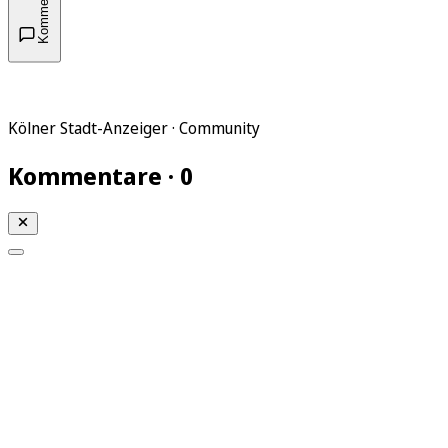
Kommentare
Kölner Stadt-Anzeiger · Community
Kommentare · 0
Mein KStA
Meine Artikel
Meine Region
Meine Newsletter
Mein KStA PLUS
Mein E-Paper