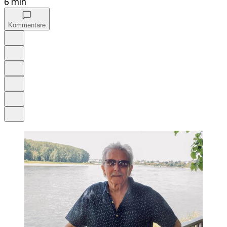
6 min
Kommentare
Auf Google bevorzugen
Anhören
Schrift
Merken
Drucken
Teilen