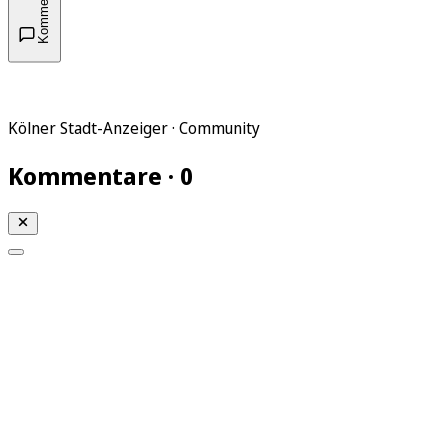
Kommentare
Kölner Stadt-Anzeiger · Community
Kommentare · 0
Mein KStA
Meine Artikel
Meine Region
Meine Newsletter
Mein KStA PLUS
Mein E-Paper