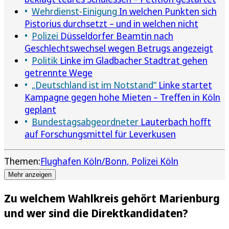
Wehrdienst-Einigung
In welchen Punkten sich
Pistorius durchsetzt – und in welchen nicht
Polizei
Düsseldorfer Beamtin nach
Geschlechtswechsel wegen Betrugs angezeigt
Politik
Linke im Gladbacher Stadtrat gehen
getrennte Wege
„Deutschland ist im Notstand“
Linke startet
Kampagne gegen hohe Mieten – Treffen in Köln
geplant
Bundestagsabgeordneter
Lauterbach hofft
auf Forschungsmittel für Leverkusen
Themen:
Flughafen Köln/Bonn
Polizei Köln
Mehr anzeigen
Zu welchem Wahlkreis gehört Marienburg
und wer sind die Direktkandidaten?