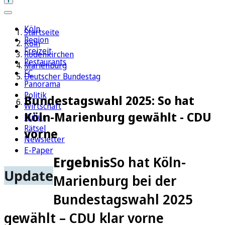
Köln
Startseite
Region
Köln
Freizeit
Rodenkirchen
Restaurants
Marienburg
FC
Deutscher Bundestag
Panorama
Politik
Bundestagswahl 2025: So hat
Wirtschaft
Köln-Marienburg gewählt - CDU
Kultur
Rätsel
vorne
Newsletter
E-Paper
Ergebnis
So hat Köln-
Update
Marienburg bei der
Bundestagswahl 2025
gewählt – CDU klar vorne