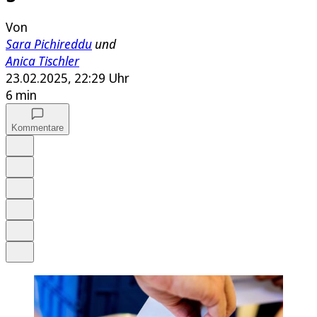
Von
Sara Pichireddu
und
Anica Tischler
23.02.2025, 22:29 Uhr
6 min
Kommentare
Auf Google bevorzugen
Anhören
Schrift
Merken
Drucken
Teilen