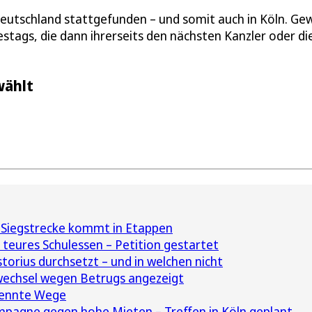
eutschland stattgefunden – und somit auch in Köln. Ge
ags, die dann ihrerseits den nächsten Kanzler oder di
wählt
 Siegstrecke kommt in Etappen
 teures Schulessen – Petition gestartet
torius durchsetzt – und in welchen nicht
wechsel wegen Betrugs angezeigt
rennte Wege
mpagne gegen hohe Mieten – Treffen in Köln geplant