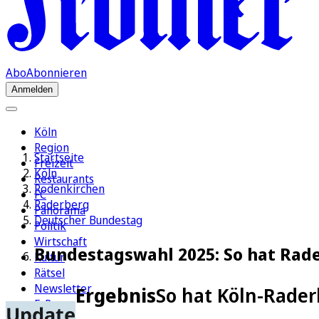
Abo
Abonnieren
Anmelden
Köln
Region
Startseite
Freizeit
Köln
Restaurants
Rodenkirchen
FC
Raderberg
Panorama
Deutscher Bundestag
Politik
Wirtschaft
Bundestagswahl 2025: So hat Rade
Kultur
Rätsel
Newsletter
Ergebnis
So hat Köln-Rader
E-Paper
Update