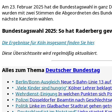
Am 23. Februar 2025 hat die Bundestagswahl in ganz D
wurden mit zwei Stimmen die Abgeordneten des Bundest
nächste Kanzlerin wählen.
Bundestagswahl 2025: So hat Raderberg ge
Die Ergebnisse für Köln insgesamt finden Sie hier
.
Diese Übersichtsseite wird regelmäßig aktualisiert.
Alles zum Thema
Deutscher Bundestag
Berlin/Bonn-Ausgleich
Neue S-Bahn-Linie 13 auf
„Viele Kinder sind hungrig“
Kölner Lehrer beklagt
Wehrdienst-Einigung
In welchen Punkten sich Pis
Polizei
Düsseldorfer Beamtin nach Geschlechts
Politik
Linke im Gladbacher Stadtrat gehen get
„Deutschland ist im Notstand“
Linke startet Ka