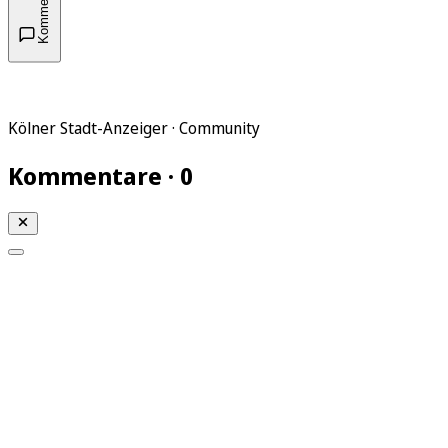
Kommentare
Kölner Stadt-Anzeiger · Community
Kommentare · 0
Mein KStA
Meine Artikel
Meine Region
Meine Newsletter
Mein KStA PLUS
Mein E-Paper